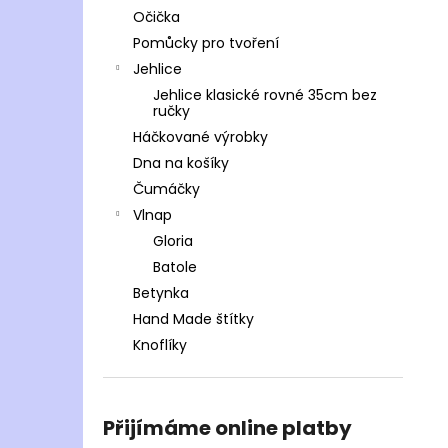
Očička
Pomůcky pro tvoření
Jehlice
Jehlice klasické rovné 35cm bez
ručky
Háčkované výrobky
Dna na košíky
Čumáčky
Vlnap
Gloria
Batole
Betynka
Hand Made štítky
Knoflíky
Přijímáme online platby