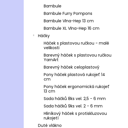
Bambule
Bambule Furry Pompons
Bambule Vlna-Hep 13 cm
Bambule XL Vlna-Hep 16 cm
Háčky
Háček s plastovou ručkou - malé
velikosti
Barevný háček s plastovou ručkou
YarnArt
Barevný háček celoplastový
Pony háček plastová rukojeť 14
cm
Pony háček ergonomická rukojeť
13 cm
Sada háčků 8ks vel. 2,5 - 6 mm
Sada háčků 9ks vel. 2 - 6 mm
Hliníkový háček s protiskluzovou
rukojetí
Duté vlákno