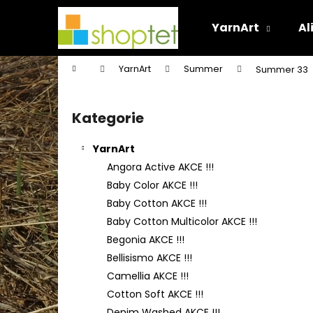
K
Přejít
na
o
YarnArt
Al
obsah
Zpět
Zpět
š
do
do
í
Domů
YarnArt
Summer
Summer 33
k
obchodu
obchodu
P
o
Kategorie
Přeskočit
s
kategorie
t
YarnArt
r
Angora Active AKCE !!!
a
Baby Color AKCE !!!
n
Baby Cotton AKCE !!!
n
Baby Cotton Multicolor AKCE !!!
í
Begonia AKCE !!!
p
Bellisismo AKCE !!!
a
Camellia AKCE !!!
n
Cotton Soft AKCE !!!
e
Denim Washed AKCE !!!