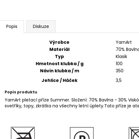
ALIZE PUFFY COLOR 6521
HARMONY A1
56 Kč
50 Kč
Popis
Diskuze
Výrobce
YarnArt
Materiál
70% Bavlna
Typ
Klasik
Hmotnost klubka / g
100
Návin klubka / m
350
Jehlice / Háček
3,5
Popis produktu
YarnArt pletací příze Summer. Složení: 70% Bavlna - 30% Viskó
svetříky, topy, zkrátka na všechny letní úplety.Tato příze je at