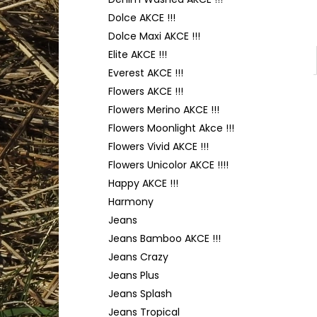
HIMALAYA DOLPHIN BABY 80356
l
Dolce AKCE !!!
60 Kč
Dolce Maxi AKCE !!!
Elite AKCE !!!
Everest AKCE !!!
Flowers AKCE !!!
Flowers Merino AKCE !!!
Flowers Moonlight Akce !!!
Flowers Vivid AKCE !!!
Flowers Unicolor AKCE !!!!
Happy AKCE !!!
Harmony
Jeans
Jeans Bamboo AKCE !!!
Jeans Crazy
Jeans Plus
Jeans Splash
Jeans Tropical