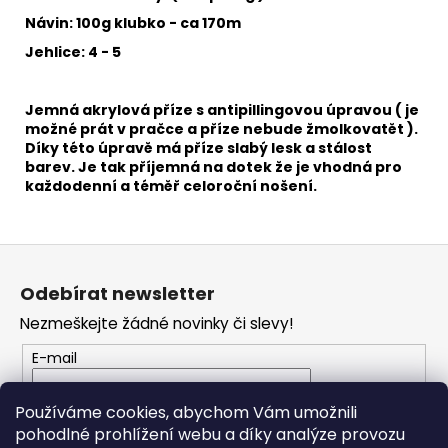
č
u
Návin: 100g klubko - ca 170m
j
Jehlice: 4 - 5
e
m
e
Jemná akrylová příze s antipillingovou úpravou ( je
možné prát v pračce a příze nebude žmolkovatět ).
Díky této úpravě má příze slabý lesk a stálost
barev. Je tak příjemná na dotek že je vhodná pro
ALIZE
každodenní a téměř celoroční nošení.
PUFFY
COLOR
6491
56
Z
Kč
á
Odebírat newsletter
p
Nezmeškejte žádné novinky či slevy!
a
t
E-mail
í
Vložením e-mailu souhlasíte s
podmínkami
Používáme cookies, abychom Vám umožnili
ochrany osobních údajů
pohodlné prohlížení webu a díky analýze provozu