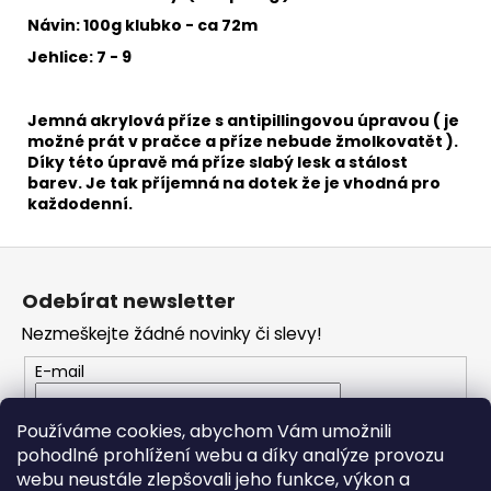
č
u
Návin: 100g klubko - ca 72m
j
Jehlice: 7 - 9
e
m
e
Jemná akrylová příze s antipillingovou úpravou ( je
možné prát v pračce a příze nebude žmolkovatět ).
Díky této úpravě má příze slabý lesk a stálost
barev. Je tak příjemná na dotek že je vhodná pro
HIMALAYA
každodenní.
DOLPHIN
BABY
80314
Z
60
á
Kč
Odebírat newsletter
p
Nezmeškejte žádné novinky či slevy!
a
t
E-mail
í
Vložením e-mailu souhlasíte s
podmínkami
Používáme cookies, abychom Vám umožnili
ochrany osobních údajů
pohodlné prohlížení webu a díky analýze provozu
webu neustále zlepšovali jeho funkce, výkon a