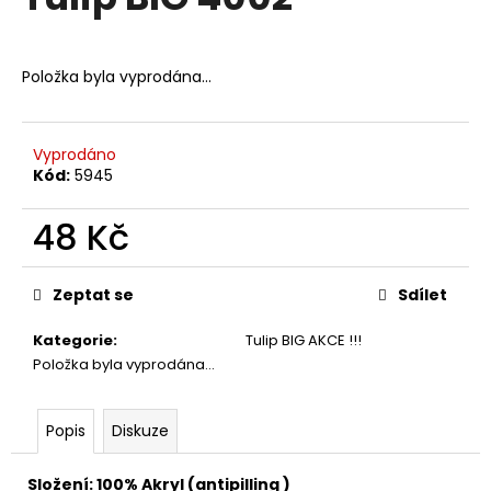
je
a
0,0
z
j
5
Položka byla vyprodána…
í
hvězdiček.
t
?
Vyprodáno
Kód:
5945
48 Kč
HLEDAT
Měrná
cena:
Zeptat se
Sdílet
Kategorie
:
Tulip BIG AKCE !!!
D
Položka byla vyprodána…
o
p
o
Popis
Diskuze
r
u
Složení: 100% Akryl (antipilling )