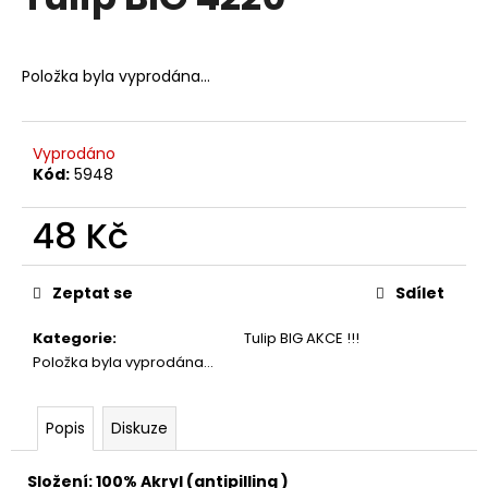
je
a
0,0
z
j
5
Položka byla vyprodána…
í
hvězdiček.
t
?
Vyprodáno
Kód:
5948
48 Kč
HLEDAT
Měrná
cena:
Zeptat se
Sdílet
Kategorie
:
Tulip BIG AKCE !!!
D
Položka byla vyprodána…
o
p
o
Popis
Diskuze
r
u
Složení: 100% Akryl (antipilling )