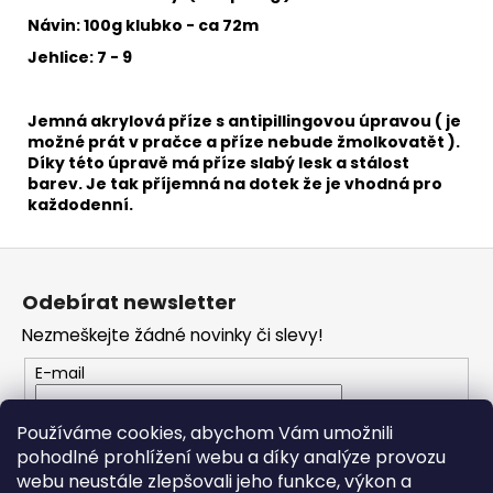
č
u
Návin: 100g klubko - ca 72m
j
Jehlice: 7 - 9
e
m
e
Jemná akrylová příze s antipillingovou úpravou ( je
možné prát v pračce a příze nebude žmolkovatět ).
Díky této úpravě má příze slabý lesk a stálost
barev. Je tak příjemná na dotek že je vhodná pro
VH
každodenní.
JEANS
8003
Z
35
Kč
á
Odebírat newsletter
p
Nezmeškejte žádné novinky či slevy!
a
t
E-mail
í
Vložením e-mailu souhlasíte s
podmínkami
Používáme cookies, abychom Vám umožnili
ochrany osobních údajů
pohodlné prohlížení webu a díky analýze provozu
webu neustále zlepšovali jeho funkce, výkon a