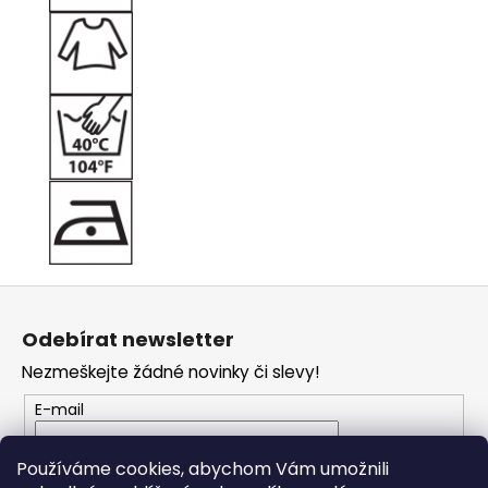
Z
á
Odebírat newsletter
p
Nezmeškejte žádné novinky či slevy!
a
t
E-mail
í
Vložením e-mailu souhlasíte s
podmínkami
Používáme cookies, abychom Vám umožnili
ochrany osobních údajů