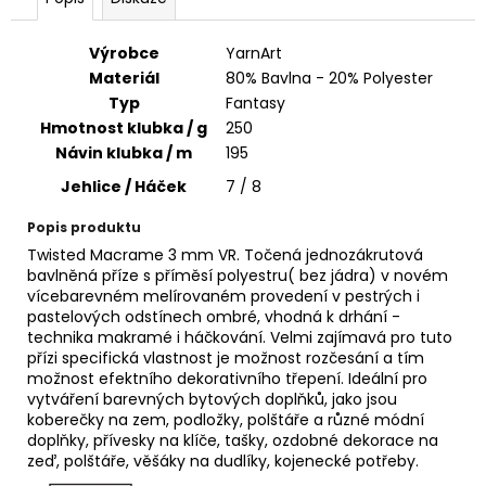
č
u
j
Výrobce
YarnArt
e
Materiál
80% Bavlna - 20% Polyester
m
Typ
Fantasy
e
Hmotnost klubka / g
250
Návin klubka / m
195
FUNNY
Jehlice / Háček
7 / 8
BATIK
9830
Popis produktu
110
Twisted Macrame 3 mm VR. Točená jednozákrutová
Kč
bavlněná příze s příměsí polyestru( bez jádra) v novém
vícebarevném melírovaném provedení v pestrých i
pastelových odstínech ombré, vhodná k drhání -
technika makramé i háčkování. Velmi zajímavá pro tuto
přízi specifická vlastnost je možnost rozčesání a tím
možnost efektního dekorativního třepení. Ideální pro
vytváření barevných bytových doplňků, jako jsou
koberečky na zem, podložky, polštáře a různé módní
doplňky, přívesky na klíče, tašky, ozdobné dekorace na
zeď, polštáře, věšáky na dudlíky, kojenecké potřeby.