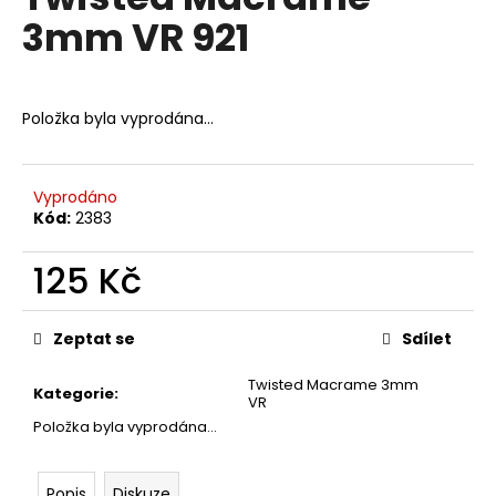
je
a
3mm VR 921
0,0
z
j
5
í
hvězdiček.
t
Položka byla vyprodána…
?
Vyprodáno
Kód:
2383
HLEDAT
125 Kč
Měrná
cena:
Zeptat se
Sdílet
D
o
Twisted Macrame 3mm
Kategorie
:
p
VR
o
Položka byla vyprodána…
r
u
Popis
Diskuze