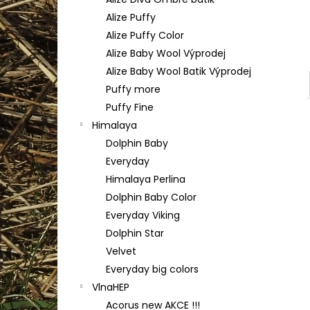
YARNART FLOWERS 274
l
Alize Puffy
200 Kč
Alize Puffy Color
Alize Baby Wool Výprodej
Alize Baby Wool Batik Výprodej
Puffy more
Puffy Fine
Himalaya
Dolphin Baby
Everyday
Himalaya Perlina
Dolphin Baby Color
Everyday Viking
Dolphin Star
Velvet
Everyday big colors
VlnaHEP
Acorus new AKCE !!!