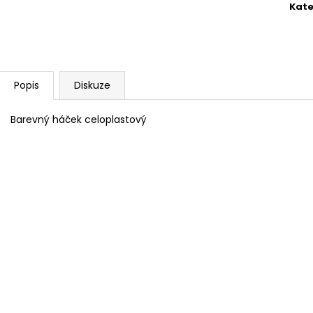
BAMBULA XL VLNA-HEP 16 CM 3
HIMALAYA DOLPH
Kate
75 Kč
60 Kč
Popis
Diskuze
Barevný háček celoplastový