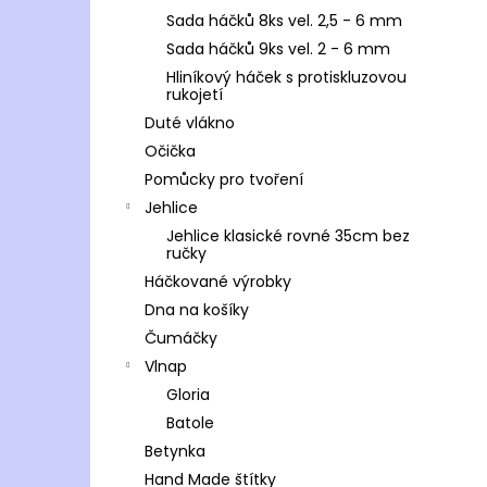
Sada háčků 8ks vel. 2,5 - 6 mm
Sada háčků 9ks vel. 2 - 6 mm
Hliníkový háček s protiskluzovou
rukojetí
Duté vlákno
Očička
Pomůcky pro tvoření
Jehlice
Jehlice klasické rovné 35cm bez
ručky
Háčkované výrobky
Dna na košíky
Čumáčky
Vlnap
Gloria
Batole
Betynka
Hand Made štítky