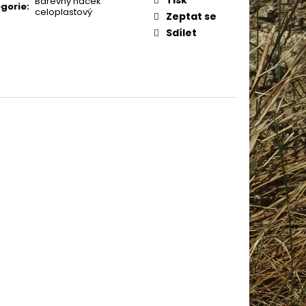
Barevný háček
IN BABY 80338
gorie
:
celoplastový
Zeptat se
Sdílet