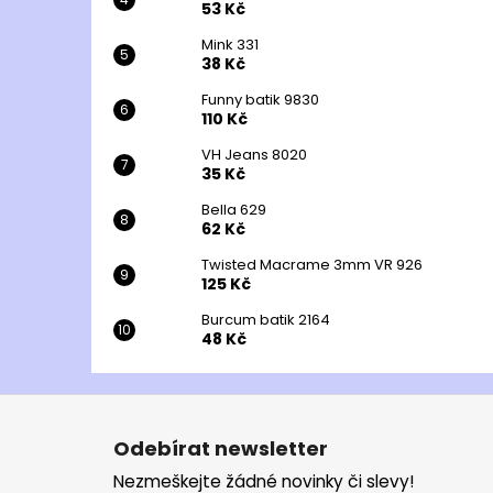
53 Kč
Mink 331
38 Kč
Funny batik 9830
110 Kč
VH Jeans 8020
35 Kč
Bella 629
62 Kč
Twisted Macrame 3mm VR 926
125 Kč
Burcum batik 2164
48 Kč
Z
á
Odebírat newsletter
p
Nezmeškejte žádné novinky či slevy!