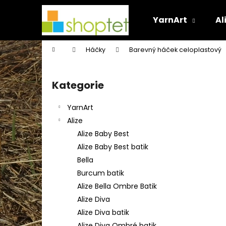
K
Přejít
na
o
YarnArt
Al
obsah
Zpět
Zpět
š
do
do
í
Domů
Háčky
Barevný háček celoplastový
k
obchodu
obchodu
P
o
Kategorie
Přeskočit
s
kategorie
t
YarnArt
r
Alize
a
Alize Baby Best
n
Alize Baby Best batik
n
Bella
í
Burcum batik
p
Alize Bella Ombre Batik
a
Alize Diva
n
Alize Diva batik
e
Alize Diva Ombré batik