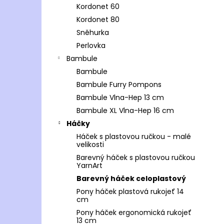
Kordonet 60
Kordonet 80
Sněhurka
Perlovka
Bambule
Bambule
Bambule Furry Pompons
Bambule Vlna-Hep 13 cm
Bambule XL Vlna-Hep 16 cm
Háčky
Háček s plastovou ručkou - malé
velikosti
Barevný háček s plastovou ručkou
YarnArt
Barevný háček celoplastový
Pony háček plastová rukojeť 14
cm
Pony háček ergonomická rukojeť
13 cm