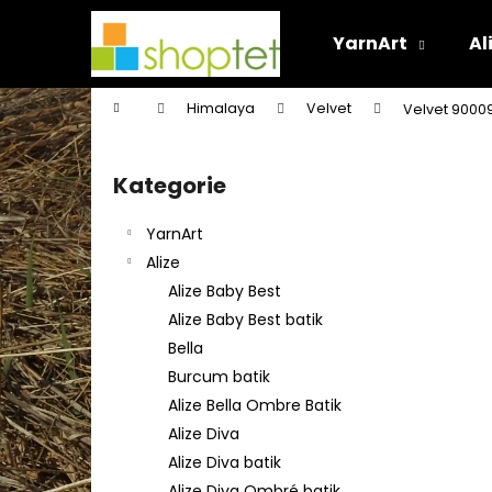
K
Přejít
na
o
YarnArt
Al
obsah
Zpět
Zpět
š
do
do
í
Domů
Himalaya
Velvet
Velvet 9000
k
obchodu
obchodu
P
o
Kategorie
Přeskočit
s
kategorie
t
YarnArt
r
Alize
a
Alize Baby Best
n
Alize Baby Best batik
n
Bella
í
Burcum batik
p
Alize Bella Ombre Batik
a
Alize Diva
n
Alize Diva batik
e
Alize Diva Ombré batik