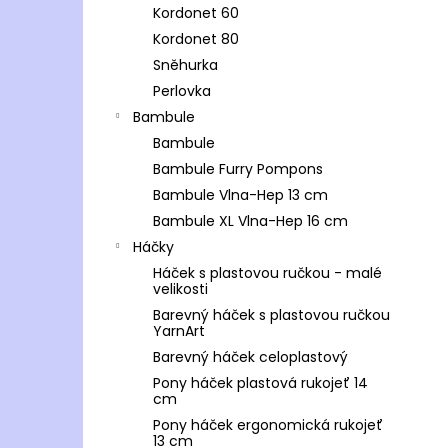
Kordonet 60
Kordonet 80
Sněhurka
Perlovka
Bambule
Bambule
Bambule Furry Pompons
Bambule Vlna-Hep 13 cm
Bambule XL Vlna-Hep 16 cm
Háčky
Háček s plastovou ručkou - malé
velikosti
Barevný háček s plastovou ručkou
YarnArt
Barevný háček celoplastový
Pony háček plastová rukojeť 14
cm
Pony háček ergonomická rukojeť
13 cm