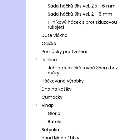
Sada háčků 8ks vel. 2,5 - 6 mm
Sada háčků 9ks vel. 2 - 6 mm
Hliníkový háček s protiskluzovou
rukojetí
Duté vlákno
Očička
Pomůcky pro tvoření
Jehlice
Jehlice klasické rovné 35cm bez
ručky
Háčkované výrobky
Dna na košíky
Čumáčky
Vlnap
Gloria
Batole
Betynka
Hand Made štítky