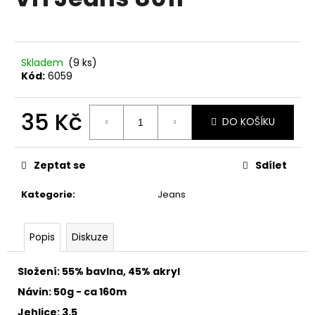
je
a
0,0
z
j
5
í
hvězdiček.
Skladem
(9 ks)
t
Kód:
6059
?
35 Kč
DO KOŠÍKU
Měrná
cena:
HLEDAT
Zeptat se
Sdílet
Kategorie
:
Jeans
D
Popis
Diskuze
o
p
o
Složení: 55% bavlna, 45% akryl
r
Návin: 50g - ca 160m
u
Jehlice: 3,5