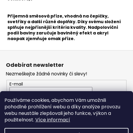
č
u
j
Příjemná směsová příze, vhodná na čepičky,
e
svetříky a další různé doplňky. Díky svému složení
m
splňuje nejpřísnější kritéria kvality. Nadpoloviční
e
podíl bavlny zaručuje bavlněný efekt a akryl
naopak zjemňuje omak příze.
BAMBULE
Z
FURRY
á
POMPONS
Odebírat newsletter
57
p
Nezmeškejte žádné novinky či slevy!
50
a
Kč
t
E-mail
í
Vložením e-mailu souhlasíte s
podmínkami
Používáme cookies, abychom Vám umožnili
ochrany osobních údajů
pohodlné prohlížení webu a díky analýze provozu
webu neustále zlepšovali jeho funkce, výkon a
PŘIHLÁSIT SE
použitelnost.
Více informací