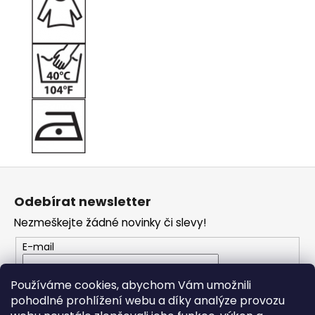
Z
á
Odebírat newsletter
p
Nezmeškejte žádné novinky či slevy!
a
t
E-mail
í
Vložením e-mailu souhlasíte s
podmínkami
Používáme cookies, abychom Vám umožnili
ochrany osobních údajů
pohodlné prohlížení webu a díky analýze provozu