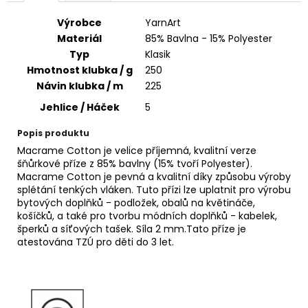
č
u
Výrobce
YarnArt
j
Materiál
85% Bavlna - 15% Polyester
e
Typ
Klasik
m
Hmotnost klubka / g
250
e
Návin klubka / m
225
Jehlice / Háček
5
FUNNY
BATIK
Popis produktu
9830
Macrame Cotton je velice příjemná, kvalitní verze
110
šňůrkové příze z 85% bavlny (15% tvoří Polyester).
Kč
Macrame Cotton je pevná a kvalitní díky způsobu výroby
splétání tenkých vláken. Tuto přízi lze uplatnit pro výrobu
bytových doplňků - podložek, obalů na květináče,
košíčků, a také pro tvorbu módních doplňků - kabelek,
šperků a síťových tašek. Síla 2 mm.Tato příze je
atestována TZÚ pro děti do 3 let.