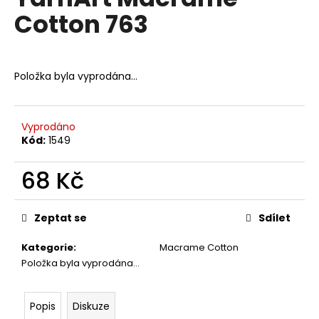
je
a
Cotton 763
0,0
z
j
5
í
hvězdiček.
t
Položka byla vyprodána…
?
Vyprodáno
Kód:
1549
HLEDAT
68 Kč
Měrná
cena:
Zeptat se
Sdílet
D
o
Kategorie
:
Macrame Cotton
p
Položka byla vyprodána…
o
r
u
Popis
Diskuze