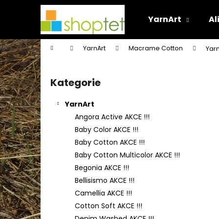
K
Přejít
na
o
YarnArt
Al
obsah
Zpět
Zpět
š
do
do
í
Domů
YarnArt
Macrame Cotton
Yar
k
obchodu
obchodu
P
o
Kategorie
Přeskočit
s
kategorie
t
YarnArt
r
Angora Active AKCE !!!
a
Baby Color AKCE !!!
n
Baby Cotton AKCE !!!
n
Baby Cotton Multicolor AKCE !!!
í
Begonia AKCE !!!
p
Bellisismo AKCE !!!
a
Camellia AKCE !!!
n
Cotton Soft AKCE !!!
e
Denim Washed AKCE !!!