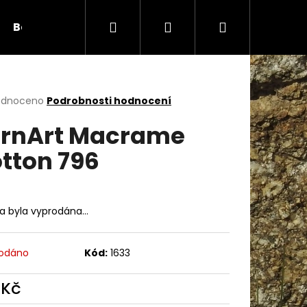
Hledat
Přihlášení
Nákupní
Bambule
Háčky
Duté vlákno
Očič
košík
rné
odnoceno
Podrobnosti hodnocení
cení
rnArt Macrame
ktu
tton 796
ček.
ka byla vyprodána…
odáno
Kód:
1633
Následující
 Kč
ná