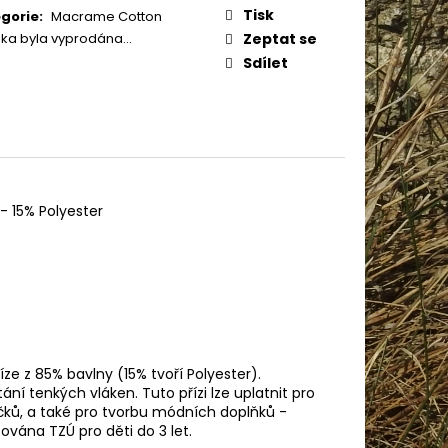
IN BABY 80302
:
Tisk
gorie
:
Macrame Cotton
žka byla vyprodána…
Zeptat se
Sdílet
- 15% Polyester
ze z 85% bavlny (15% tvoří Polyester).
ní tenkých vláken. Tuto přízi lze uplatnit pro
čků, a také pro tvorbu módních doplňků -
ována TZÚ pro děti do 3 let.