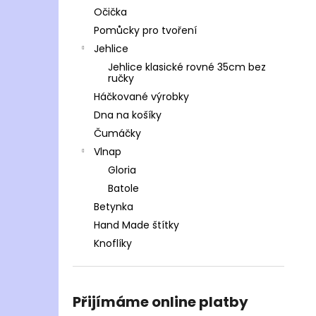
Očička
Pomůcky pro tvoření
Jehlice
Jehlice klasické rovné 35cm bez
ručky
Háčkované výrobky
Dna na košíky
Čumáčky
Vlnap
Gloria
Batole
Betynka
Hand Made štítky
Knoflíky
Přijímáme online platby