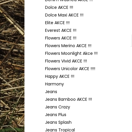
HIMALAYA DOLPHIN BABY 80352
l
Dolce AKCE !!!
60 Kč
Dolce Maxi AKCE !!!
Elite AKCE !!!
Everest AKCE !!!
Flowers AKCE !!!
Flowers Merino AKCE !!!
Flowers Moonlight Akce !!!
Flowers Vivid AKCE !!!
Flowers Unicolor AKCE !!!!
Happy AKCE !!!
Harmony
Jeans
Jeans Bamboo AKCE !!!
Jeans Crazy
Jeans Plus
Jeans Splash
Jeans Tropical