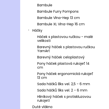
Bambule
Bambule Furry Pompons
Bambule Vlna-Hep 13 cm
Bambule XL Vlna-Hep 16 cm
Háčky
Háček s plastovou ručkou - malé
velikosti
Barevný háček s plastovou ručkou
YarnArt
Barevný háček celoplastový
Pony háček plastová rukojeť 14
cm
Pony háček ergonomická rukojeť
13 cm
Sada háčků 8ks vel. 2,5 - 6 mm
Sada háčků 9ks vel. 2 - 6 mm
Hliníkový háček s protiskluzovou
rukojetí
Duté vlákno