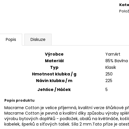
HIMALAYA DOLPHIN BABY 80353
HIMALAYA DOLPH
cena
Kate
60 Kč
60 Kč
Polo
Popis
Diskuze
Výrobce
YarnArt
Materiál
85% Bavlna 
Typ
Klasik
Hmotnost klubka / g
250
Návin klubka / m
225
Jehlice / Háček
5
Popis produktu
Macrame Cotton je velice příjemná, kvalitní verze šňůrkové pří
Macrame Cotton je pevná a kvalitní díky způsobu výroby splétá
výrobu bytových doplňků - podložek, obalů na květináče, koší
kabelek, šperků a síťových tašek. Síla 2 mm.Tato příze je atest