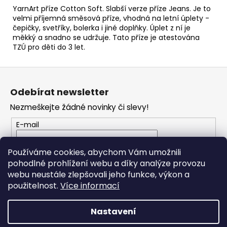
č
YarnArt příze Cotton Soft. Slabší verze příze Jeans. Je to
u
velmi příjemná směsová příze, vhodná na letní úplety -
j
čepičky, svetříky, bolerka i jiné doplňky. Úplet z ní je
e
měkký a snadno se udržuje. Tato příze je atestována
m
TZÚ pro děti do 3 let.
e
Z
á
SWEET
Odebírat newsletter
BABY
p
900
Nezmeškejte žádné novinky či slevy!
a
68
t
E-mail
Kč
í
Vložením e-mailu souhlasíte s
podmínkami
Používáme cookies, abychom Vám umožnili
ochrany osobních údajů
pohodlné prohlížení webu a díky analýze provozu
webu neustále zlepšovali jeho funkce, výkon a
PŘIHLÁSIT SE
použitelnost.
Více informací
Nastavení