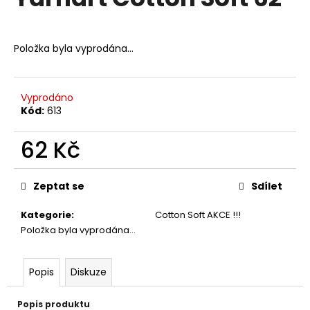
je
a
0,0
z
j
5
Položka byla vyprodána…
í
hvězdiček.
t
?
Vyprodáno
Kód:
613
62 Kč
HLEDAT
Měrná
cena:
Zeptat se
Sdílet
Kategorie
:
Cotton Soft AKCE !!!
D
Položka byla vyprodána…
o
p
o
Popis
Diskuze
r
u
Popis produktu