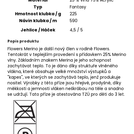
č
u
Typ
Fantasy
j
Hmotnost klubka / g
225
e
Návin klubka / m
590
m
Jehlice / Háček
4,5 / 5
e
Popis produktu
Flowers Merino je další nový člen v rodině Flowers.
FUNNY
Tentokrát v teplejším provedení s přídavkem 25% Merino
BATIK
vlny. Základním znakem Merina je jeho schopnost
9830
zachytávat teplo. To je dáno díky struktuře vlněného
110
vlákna, které obsahuje velké množství výstupků a
Kč
"kapes", ve kterých se zachytává teplo, jenž produkuje
nositel. Výrobky z této příze jsou hřejivé, prodyšné, díky
měkkosti a jemnosti vláken neškrábou na těle a snadno
se udržují. Tato příze je atestována TZÚ pro děti do 3 let.