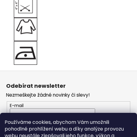
Z
á
Odebírat newsletter
p
Nezmeškejte žádné novinky či slevy!
a
t
E-mail
í
Vložením e-mailu souhlasíte s
podmínkami
Používáme cookies, abychom Vám umožnili
ochrany osobních údajů
pohodlné prohlížení webu a díky analýze provozu
webu neustále zlepšovali jeho funkce, výkon a