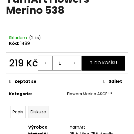
je
a
Merino 538
0,0
z
j
5
í
hvězdiček.
t
?
Skladem
(2 ks)
Kód:
1489
219 Kč
DO KOŠÍKU
HLEDAT
Měrná
cena:
Zeptat se
Sdílet
Kategorie
:
Flowers Merino AKCE !!!
D
o
p
Popis
Diskuze
o
r
Výrobce
YarnArt
u
Materiál
25 % Vlna 75% Acrylic