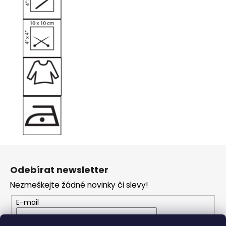
Z
á
Odebírat newsletter
p
Nezmeškejte žádné novinky či slevy!
a
t
E-mail
í
Vložením e-mailu souhlasíte s
podmínkami