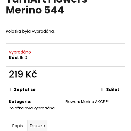
je
a
Merino 544
0,0
z
j
5
í
hvězdiček.
t
Položka byla vyprodána…
?
Vyprodáno
Kód:
1510
HLEDAT
219 Kč
Měrná
cena:
Zeptat se
Sdílet
D
o
Kategorie
:
Flowers Merino AKCE !!!
p
Položka byla vyprodána…
o
r
u
Popis
Diskuze