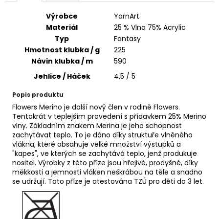
č
u
Výrobce
YarnArt
j
Materiál
25 % Vlna 75% Acrylic
e
Typ
Fantasy
m
Hmotnost klubka / g
225
e
Návin klubka / m
590
Jehlice / Háček
4,5 / 5
HIMALAYA
PERLINA
Popis produktu
60135
Flowers Merino je další nový člen v rodině Flowers.
63
Tentokrát v teplejším provedení s přídavkem 25% Merino
Kč
vlny. Základním znakem Merina je jeho schopnost
zachytávat teplo. To je dáno díky struktuře vlněného
vlákna, které obsahuje velké množství výstupků a
"kapes", ve kterých se zachytává teplo, jenž produkuje
nositel. Výrobky z této příze jsou hřejivé, prodyšné, díky
měkkosti a jemnosti vláken neškrábou na těle a snadno
se udržují. Tato příze je atestována TZÚ pro děti do 3 let.