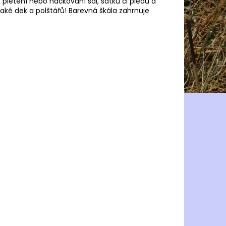
pletení nebo háčkování šál, šátků či plédů a
 také dek a polštářů! Barevná škála zahrnuje