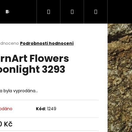
Hledat
Přihlášení
Nákupní
Bambule
Háčky
Duté vlákno
Očič
košík
rné
odnoceno
Podrobnosti hodnocení
cení
rnArt Flowers
ktu
onlight 3293
ček.
ka byla vyprodána…
odáno
Kód:
1249
Následující
0 Kč
ná