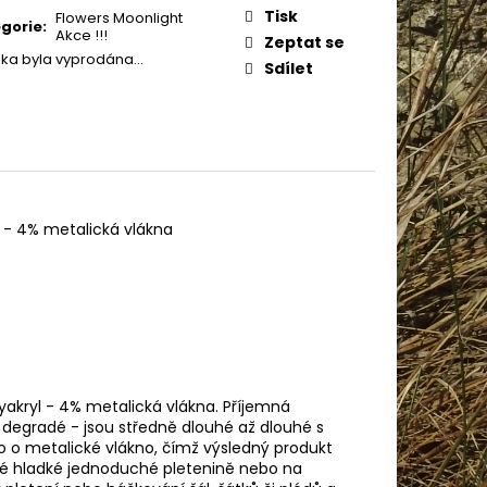
IN BABY 80338
:
Tisk
Flowers Moonlight
gorie
:
Akce !!!
Zeptat se
žka byla vyprodána…
Sdílet
 - 4% metalická vlákna
lyakryl - 4% metalická vlákna. Příjemná
 degradé - jsou středně dlouhé až dlouhé s
 o metalické vlákno, čímž výsledný produkt
lké hladké jednoduché pletenině nebo na