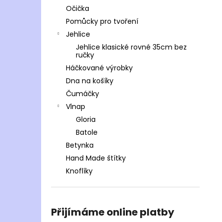
Očička
Pomůcky pro tvoření
Jehlice
Jehlice klasické rovné 35cm bez
ručky
Háčkované výrobky
Dna na košíky
Čumáčky
Vlnap
Gloria
Batole
Betynka
Hand Made štítky
Knoflíky
Přijímáme online platby