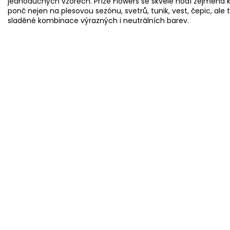
jednoduchých vzorech. Příze Flowers se skvěle hodí zejména k 
ponč nejen na plesovou sezónu, svetrů, tunik, vest, čepic, ale
sladěné kombinace výrazných i neutrálních barev.