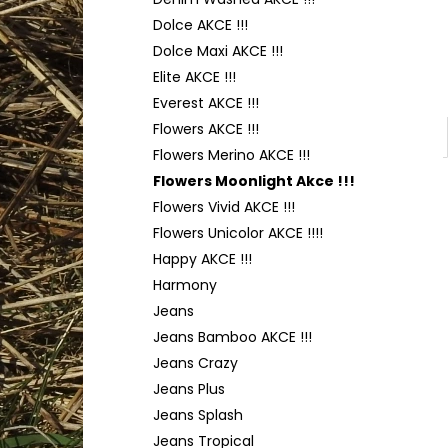
YARNART FLOWERS 274
l
Dolce AKCE !!!
200 Kč
Dolce Maxi AKCE !!!
Elite AKCE !!!
Everest AKCE !!!
Flowers AKCE !!!
Flowers Merino AKCE !!!
Flowers Moonlight Akce !!!
Flowers Vivid AKCE !!!
Flowers Unicolor AKCE !!!!
Happy AKCE !!!
Harmony
Jeans
Jeans Bamboo AKCE !!!
Jeans Crazy
Jeans Plus
Jeans Splash
Jeans Tropical