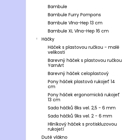
Bambule
Bambule Furry Pompons
Bambule Vlna-Hep 13 cm
Bambule XL Vlna-Hep 16 cm
Háčky
Háček s plastovou ručkou - malé
velikosti
Barevný háček s plastovou ručkou
YarnArt
Barevný háček celoplastový
Pony háček plastová rukojeť 14
cm
Pony háček ergonomická rukojeť
13 cm
Sada háčků 8ks vel. 2,5 - 6 mm
Sada háčků 9ks vel. 2 - 6 mm
Hliníkový háček s protiskluzovou
rukojetí
Duté vlákno