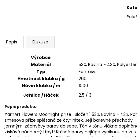
BAMBULA XL VLNA-HEP 16 CM 3
HIMALAYA DOLPH
cena
Kate
75 Kč
60 Kč
Polo
Popis
Diskuze
Výrobce
Materiál
53% Bavlna - 43% Polyester
Typ
Fantasy
Hmotnost klubka / g
260
Návin klubka / m
1000
Jehlice / Háček
2,5 / 3
Popis produktu
YarnArt Flowers Moonlight příze . Složení: 53% Bavlna - 43% Po
směsová příze splétaná ze čtyř nitek. Její barevné přechody -
jemnými záchvěvy barev do sebe. Tón v tónu vlákno doplněno
získává nádherný třpyt! Krásné barvy nejlépe vyniknou na ve