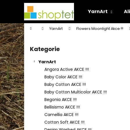
K
Přejít
na
o
YarnArt
Al
obsah
Zpět
Zpět
š
do
do
í
Domů
YarnArt
Flowers Moonlight Akce !!!
k
obchodu
obchodu
P
o
Kategorie
Přeskočit
s
kategorie
t
YarnArt
r
Angora Active AKCE !!!
a
Baby Color AKCE !!!
n
Baby Cotton AKCE !!!
n
Baby Cotton Multicolor AKCE !!!
í
Begonia AKCE !!!
p
Bellisismo AKCE !!!
a
Camellia AKCE !!!
n
Cotton Soft AKCE !!!
e
Denim Washed AKCE !!!