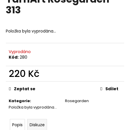
je
a
313
0,0
z
j
5
í
hvězdiček.
t
Položka byla vyprodána…
?
Vyprodáno
Kód:
280
HLEDAT
220 Kč
Měrná
cena:
Zeptat se
Sdílet
D
o
Kategorie
:
Rosegarden
p
Položka byla vyprodána…
o
r
u
Popis
Diskuze