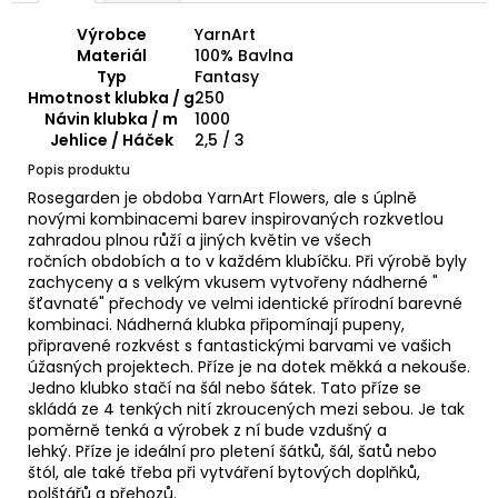
č
u
Výrobce
YarnArt
j
Materiál
100% Bavlna
e
Typ
Fantasy
m
Hmotnost klubka / g
250
Návin klubka / m
1000
e
Jehlice / Háček
2,5 / 3
Popis produktu
HIMALAYA
Rosegarden je obdoba YarnArt Flowers, ale s úplně
DOLPHIN
novými kombinacemi barev inspirovaných rozkvetlou
BABY
zahradou plnou růží a jiných květin ve všech
80338
ročních obdobích a to v každém klubíčku. Při výrobě byly
60
zachyceny a s velkým vkusem vytvořeny nádherné "
Kč
šťavnaté" přechody ve velmi identické přírodní barevné
kombinaci. Nádherná klubka připomínají pupeny,
připravené rozkvést s fantastickými barvami ve vašich
úžasných projektech. Příze je na dotek měkká a nekouše.
Jedno klubko stačí na šál nebo šátek. Tato příze se
skládá ze 4 tenkých nití zkroucených mezi sebou. Je tak
poměrně tenká a výrobek z ní bude vzdušný a
lehký. Příze je ideální pro pletení šátků, šál, šatů nebo
štól, ale také třeba při vytváření bytových doplňků,
polštářů a přehozů.