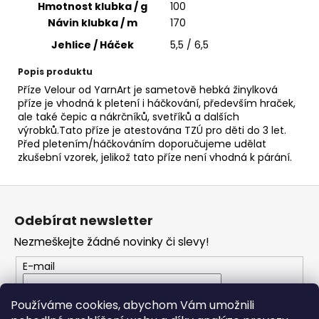
č
Hmotnost klubka / g
100
u
Návin klubka / m
170
j
Jehlice / Háček
5,5 / 6,5
e
m
Popis produktu
e
Příze Velour od YarnArt je sametově hebká žinylková
příze je vhodná k pletení i háčkování, především hraček,
ale také čepic a nákrčníků, svetříků a dalších
JEHLA
výrobků.Tato příze je atestována TZÚ pro děti do 3 let.
PLASTOVÁ
Před pletením/háčkováním doporučujeme udělat
TUPÁ
zkušební vzorek, jelikož tato příze není vhodná k párání.
9CM
6
Kč
Z
á
Odebírat newsletter
p
Nezmeškejte žádné novinky či slevy!
a
t
E-mail
í
Vložením e-mailu souhlasíte s
podmínkami
Používáme cookies, abychom Vám umožnili
ochrany osobních údajů