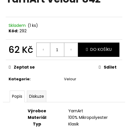
je
a
0,0
z
j
5
í
hvězdiček.
Skladem
(1 ks)
t
Kód:
292
?
62 Kč
DO KOŠÍKU
Měrná
cena:
HLEDAT
Zeptat se
Sdílet
Kategorie
:
Velour
D
Popis
Diskuze
o
p
o
Výrobce
YarnArt
r
Materiál
100% Mikropolyester
u
Typ
Klasik