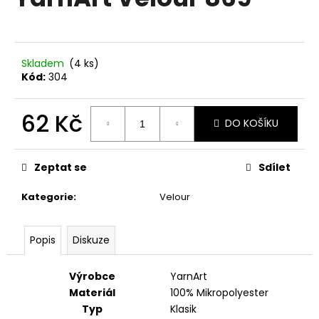
je
a
0,0
z
j
5
í
hvězdiček.
Skladem
(4 ks)
t
Kód:
304
?
62 Kč
DO KOŠÍKU
Měrná
cena:
HLEDAT
Zeptat se
Sdílet
Kategorie
:
Velour
D
Popis
Diskuze
o
p
o
Výrobce
YarnArt
r
Materiál
100% Mikropolyester
u
Typ
Klasik