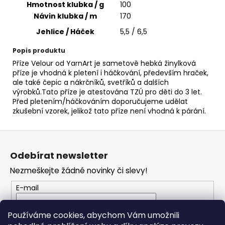
č
Hmotnost klubka / g
100
u
Návin klubka / m
170
j
Jehlice / Háček
5,5 / 6,5
e
m
Popis produktu
e
Příze Velour od YarnArt je sametově hebká žinylková
příze je vhodná k pletení i háčkování, především hraček,
ale také čepic a nákrčníků, svetříků a dalších
TWISTED
výrobků.Tato příze je atestována TZÚ pro děti do 3 let.
MACRAME
Před pletením/háčkováním doporučujeme udělat
3MM
zkušební vzorek, jelikož tato příze není vhodná k párání.
VR
926
125
Z
Kč
á
Odebírat newsletter
p
Nezmeškejte žádné novinky či slevy!
a
t
E-mail
í
Vložením e-mailu souhlasíte s
podmínkami
Používáme cookies, abychom Vám umožnili
ochrany osobních údajů