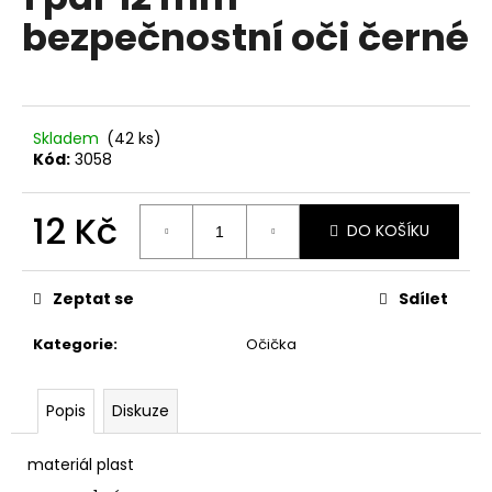
je
a
bezpečnostní oči černé
0,0
z
j
5
í
hvězdiček.
t
?
Skladem
(42 ks)
Kód:
3058
12 Kč
DO KOŠÍKU
HLEDAT
Měrná
cena:
Zeptat se
Sdílet
Kategorie
:
Očička
D
o
p
Popis
Diskuze
o
r
materiál plast
u