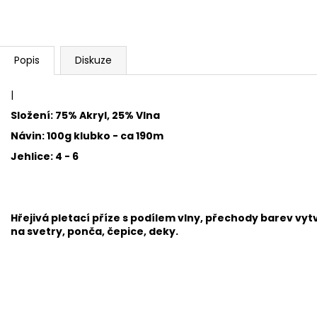
BAMBULA XL VLNA-HEP 16 CM 3
HIMALAYA DOLPH
75 Kč
60 Kč
Popis
Diskuze
|
Složení: 75% Akryl, 25% Vlna
Návin: 100g klubko - ca 190m
Jehlice: 4 - 6
Hřejivá pletací příze s podílem vlny, přechody barev vy
na svetry, ponča, čepice, deky.