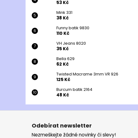
53 Kč
Mink 331
38 Kč
Funny batik 9830
110 Kč
VH Jeans 8020
35 Kč
Bella 629
62 Kč
Twisted Macrame 3mm VR 926
125 Kč
Burcum batik 2164
48 Kč
Z
á
Odebírat newsletter
p
Nezmeškejte žádné novinky či slevy!