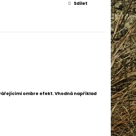
IN BABY 80338
Sdílet
tvářejícími ombre efekt. Vhodná například