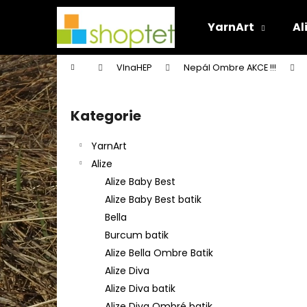
K
Přejít
na
o
YarnArt
Al
obsah
Zpět
Zpět
š
do
do
í
Domů
VlnaHEP
Nepál Ombre AKCE !!!
k
obchodu
obchodu
P
o
Kategorie
Přeskočit
s
kategorie
t
YarnArt
r
Alize
a
Alize Baby Best
n
Alize Baby Best batik
n
Bella
í
Burcum batik
p
Alize Bella Ombre Batik
a
Alize Diva
n
Alize Diva batik
e
Alize Diva Ombré batik