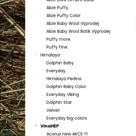
YARNART FLOWERS 274
l
Alize Puffy
200 Kč
Alize Puffy Color
Alize Baby Wool Výprodej
Alize Baby Wool Batik Výprodej
Puffy more
Puffy Fine
Himalaya
Dolphin Baby
Everyday
Himalaya Perlina
Dolphin Baby Color
Everyday Viking
Dolphin Star
Velvet
Everyday big colors
VlnaHEP
Acorus new AKCE !!!