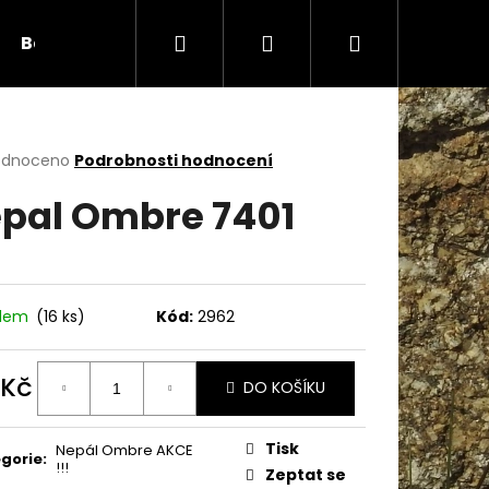
Hledat
Přihlášení
Nákupní
Bambule
Háčky
Duté vlákno
Očič
košík
rné
odnoceno
Podrobnosti hodnocení
cení
pal Ombre 7401
ktu
ček.
adem
(16 ks)
Kód:
2962
 Kč
DO KOŠÍKU
ná
Následující
:
Tisk
Nepál Ombre AKCE
gorie
:
!!!
Zeptat se