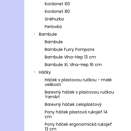
Kordonet 60
Kordonet 80
Sněhurka
Perlovka
Bambule
Bambule
Bambule Furry Pompons
Bambule Vlna-Hep 13 cm
Bambule XL Vlna-Hep 16 cm
Háčky
Háček s plastovou ručkou - malé
velikosti
Barevný háček s plastovou ručkou
YarnArt
Barevný háček celoplastový
Pony háček plastová rukojeť 14
cm
Pony háček ergonomická rukojeť
13 cm