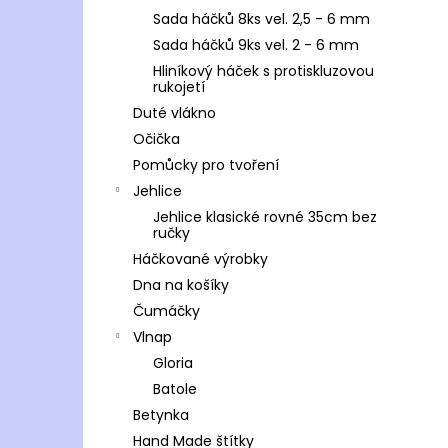
Sada háčků 8ks vel. 2,5 - 6 mm
Sada háčků 9ks vel. 2 - 6 mm
Hliníkový háček s protiskluzovou
rukojetí
Duté vlákno
Očička
Pomůcky pro tvoření
Jehlice
Jehlice klasické rovné 35cm bez
ručky
Háčkované výrobky
Dna na košíky
Čumáčky
Vlnap
Gloria
Batole
Betynka
Hand Made štítky