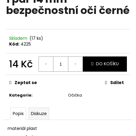
je
a
bezpečnostní oči černé
0,0
z
j
5
í
hvězdiček.
t
?
Skladem
(17 ks)
Kód:
4225
14 Kč
DO KOŠÍKU
HLEDAT
Měrná
cena:
Zeptat se
Sdílet
Kategorie
:
Očička
D
o
p
Popis
Diskuze
o
r
materiál plast
u