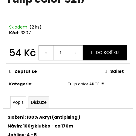
je
a
0,0
z
j
5
í
hvězdiček.
Skladem
(2 ks)
t
Kód:
3307
?
54 Kč
DO KOŠÍKU
Měrná
cena:
HLEDAT
Zeptat se
Sdílet
Kategorie
:
Tulip color AKCE !!!
D
Popis
Diskuze
o
p
o
Složení: 100% Akryl (antipilling )
r
Návin: 100g klubko - ca 170m
u
Jehlice: 4 - 5