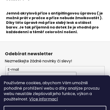
č
u
j
Jemná akrylová příze s antipillingovou úpravou ( je
e
možné prát v pračce a příze nebude žmolkovatět ).
m
Díky této úpravě má příze slabý lesk a stálost
e
barev. Je tak příjemná na dotek že je vhodná pro
každodenní a téměř celoroční nošení.
HIMALAYA
Z
DOLPHIN
á
BABY
Odebírat newsletter
80339
p
Nezmeškejte žádné novinky či slevy!
60
a
Kč
t
E-mail
í
Vložením e-mailu souhlasíte s
podmínkami
Používáme cookies, abychom Vám umožnili
ochrany osobních údajů
pohodlné prohlížení webu a díky analýze provozu
webu neustále zlepšovali jeho funkce, výkon a
PŘIHLÁSIT SE
použitelnost.
Více informací