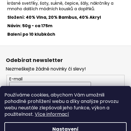
č
krásné svetříky, šaty, sukně, čepice, šály, nákrčníky a
u
mnoho dalších módních kousků a doplňků.
j
Složení: 40% Vlna, 20% Bambus, 40% Akryl
e
m
Návin: 50g - ca 175m
e
Balení po 10 klubkách
Z
HIMALAYA
DOLPHIN
á
Odebírat newsletter
BABY
p
80346
Nezmeškejte žádné novinky či slevy!
a
60
Kč
t
E-mail
í
Vložením e-mailu souhlasíte s
podmínkami
Používáme cookies, abychom Vám umožnili
ochrany osobních údajů
pohodlné prohlížení webu a díky analýze provozu
webu neustále zlepšovali jeho funkce, výkon a
PŘIHLÁSIT SE
použitelnost.
Více informací
Nastavení