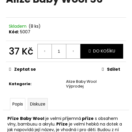
je
a
0,0
z
j
5
í
hvězdiček.
Skladem
(8 ks)
t
Kód:
5007
?
37 Kč
DO KOŠÍKU
Měrná
cena:
HLEDAT
Zeptat se
Sdílet
Alize Baby Wool
Kategorie
:
Výprodej
D
o
Popis
Diskuze
p
o
Příze
Baby
Wool
je velmi příjemná
příze
s obsahem
r
vlny, bambusu a akrylu.
Příze
je velmi hebká na dotek a
u
jak napovídá její název, je vhodná i pro děti. Budou z ní