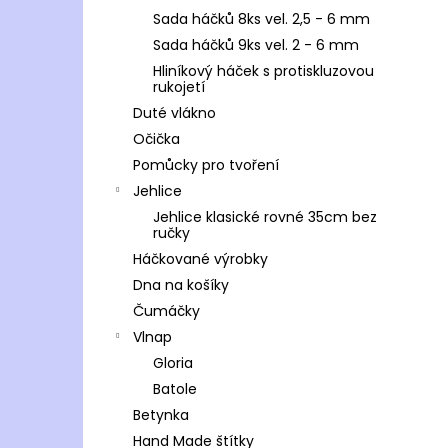
Sada háčků 8ks vel. 2,5 - 6 mm
Sada háčků 9ks vel. 2 - 6 mm
Hliníkový háček s protiskluzovou
rukojetí
Duté vlákno
Očička
Pomůcky pro tvoření
Jehlice
Jehlice klasické rovné 35cm bez
ručky
Háčkované výrobky
Dna na košíky
Čumáčky
Vlnap
Gloria
Batole
Betynka
Hand Made štítky