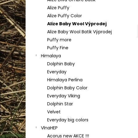
TULIP 4010
l
Alize Puffy
50 Kč
Alize Puffy Color
Alize Baby Wool Výprodej
Alize Baby Wool Batik Výprodej
Puffy more
Puffy Fine
Himalaya
Dolphin Baby
Everyday
Himalaya Perlina
Dolphin Baby Color
Everyday Viking
Dolphin Star
Velvet
Everyday big colors
VlnaHEP
Acorus new AKCE !!!