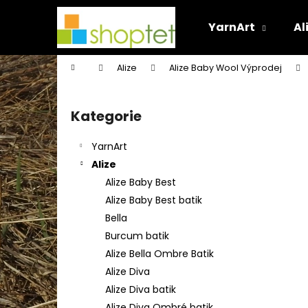
K
Přejít
na
o
YarnArt
Al
obsah
Zpět
Zpět
š
do
do
í
Domů
Alize
Alize Baby Wool Výprodej
k
obchodu
obchodu
P
o
Kategorie
Přeskočit
s
kategorie
t
YarnArt
r
Alize
a
Alize Baby Best
n
Alize Baby Best batik
n
Bella
í
Burcum batik
p
Alize Bella Ombre Batik
a
Alize Diva
n
Alize Diva batik
e
Alize Diva Ombré batik