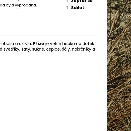
Zeptat se
AME COTTON 800
žka byla vyprodána…
Sdílet
mbusu a akrylu.
Příze
je velmi hebká na dotek
é svetříky, šaty, sukně, čepice, šály, nákrčníky a