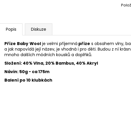
SWEET BABY 900
YARNART MACR
Polo
68 Kč
68 Kč
Popis
Diskuze
Příze
Baby
Wool
je velmi příjemná
příze
s obsahem vlny, ba
a jak napovídá její název, je vhodná i pro děti. Budou z ní krásn
mnoho dalších módních kousků a doplňků.
Složení: 40% Vlna, 20% Bambus, 40% Akryl
Návin: 50g - ca 175m
Balení po 10 klubkách