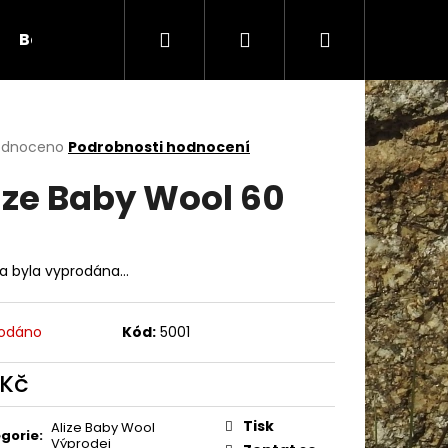
Hledat
Přihlášení
Nákupní
Bambule
Háčky
Duté vlákno
Očič
košík
rné
odnoceno
Podrobnosti hodnocení
cení
ize Baby Wool 60
ktu
ka byla vyprodána…
ček.
odáno
Kód:
5001
 Kč
Následující
ná
:
Tisk
Alize Baby Wool
gorie
:
Výprodej