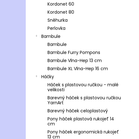
Kordonet 60
Kordonet 80
Sněhurka
Perlovka
Bambule
Bambule
Bambule Furry Pompons
Bambule Vlna-Hep 13 cm
Bambule XL Vlna-Hep 16 cm
Háčky
Háček s plastovou ručkou - malé
velikosti
Barevný háček s plastovou ručkou
YarnArt
Barevný háček celoplastový
Pony háček plastová rukojeť 14
cm
Pony háček ergonomická rukojeť
13 cm