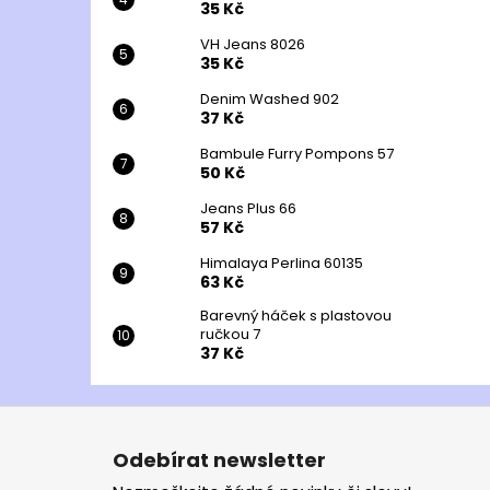
35 Kč
VH Jeans 8026
35 Kč
Denim Washed 902
37 Kč
Bambule Furry Pompons 57
50 Kč
Jeans Plus 66
57 Kč
Himalaya Perlina 60135
63 Kč
Barevný háček s plastovou
ručkou 7
37 Kč
Z
á
Odebírat newsletter
p