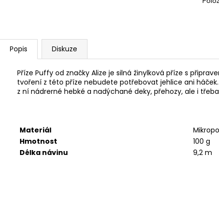
Polo
SWEET BABY 900
YARNART MACR
68 Kč
68 Kč
Popis
Diskuze
Příze Puffy od značky Alize je silná žinylková příze s připrav
tvoření z této příze nebudete potřebovat jehlice ani háček.
z ní nádrerné hebké a nadýchané deky, přehozy, ale i třeba 
Materiál
Mikropo
Hmotnost
100 g
Délka návinu
9,2 m