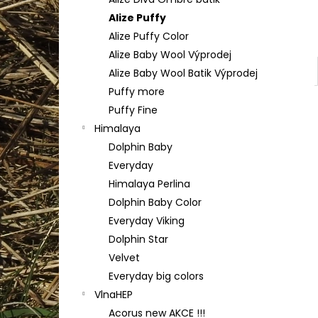
TULIP 4010
l
Alize Puffy
50 Kč
Alize Puffy Color
Alize Baby Wool Výprodej
Alize Baby Wool Batik Výprodej
Puffy more
Puffy Fine
Himalaya
Dolphin Baby
Everyday
Himalaya Perlina
Dolphin Baby Color
Everyday Viking
Dolphin Star
Velvet
Everyday big colors
VlnaHEP
Acorus new AKCE !!!