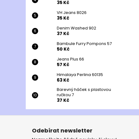
35 Kč
VH Jeans 8026
35 Kč
Denim Washed 902
37 Kč
Bambule Furry Pompons 57
50 Kč
Jeans Plus 66
57 Kč
Himalaya Perlina 60135
63 Kč
Barevný háček s plastovou
ručkou 7
37 Kč
Z
á
Odebírat newsletter
p