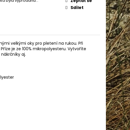
žka byla vyprodána…
Zeptat se
AME COTTON 800
Sdílet
enými velkými oky pro pletení na rukou. Při
 Příze je ze 100% mikropolyesteru. Vytvoříte
nákrčníky aj.
lyester