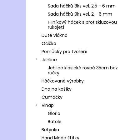
Sada háčků 8ks vel. 2,5 - 6 mm
Sada háčků 9ks vel. 2 - 6 mm
Hliníkový háček s protiskluzovou
rukojetí
Duté vlákno
Očička
Pomůcky pro tvoření
Jehlice
Jehlice klasické rovné 35cm bez
ručky
Háčkované výrobky
Dna na košíky
Čumáčky
Vlnap
Gloria
Batole
Betynka
Hand Made štítky