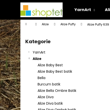
K
Přejít
na
o
YarnArt
Al
obsah
Zpět
Zpět
š
do
do
í
Domů
Alize
Alize Puffy
Alize Puffy 639
k
obchodu
obchodu
P
o
Kategorie
Přeskočit
s
kategorie
t
YarnArt
r
Alize
a
Alize Baby Best
n
Alize Baby Best batik
n
Bella
í
Burcum batik
p
Alize Bella Ombre Batik
a
Alize Diva
n
Alize Diva batik
e
Alize Diva Ombré batik