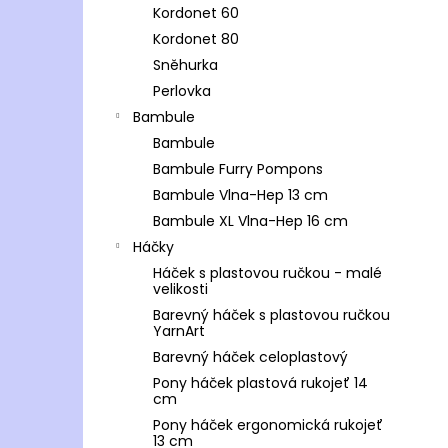
Kordonet 60
Kordonet 80
Sněhurka
Perlovka
Bambule
Bambule
Bambule Furry Pompons
Bambule Vlna-Hep 13 cm
Bambule XL Vlna-Hep 16 cm
Háčky
Háček s plastovou ručkou - malé
velikosti
Barevný háček s plastovou ručkou
YarnArt
Barevný háček celoplastový
Pony háček plastová rukojeť 14
cm
Pony háček ergonomická rukojeť
13 cm