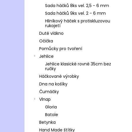
Sada háčků 8ks vel. 2,5 - 6 mm
Sada háčků 9ks vel. 2 - 6 mm
Hliníkový háček s protiskluzovou
rukojetí
Duté vlákno
Očička
Pomůcky pro tvoření
Jehlice
Jehlice klasické rovné 35cm bez
ručky
Háčkované výrobky
Dna na košíky
Čumáčky
Vlnap
Gloria
Batole
Betynka
Hand Made štítky