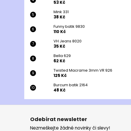
53 Kč
Mink 331
38 Kč
Funny batik 9830
110 Kč
VH Jeans 8020
35 Kč
Bella 629
62 Kč
Twisted Macrame 3mm VR 926
125 Kč
Burcum batik 2164
48 Kč
Z
á
Odebírat newsletter
p
Nezmeškejte žádné novinky či slevy!