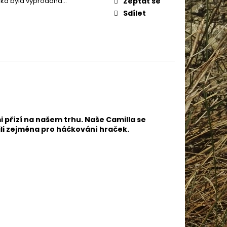
žka byla vyprodána…
Zeptat se
IN BABY 80338
Sdílet
i přízí na našem trhu. Naše Camilla se
bili zejména pro háčkování hraček.