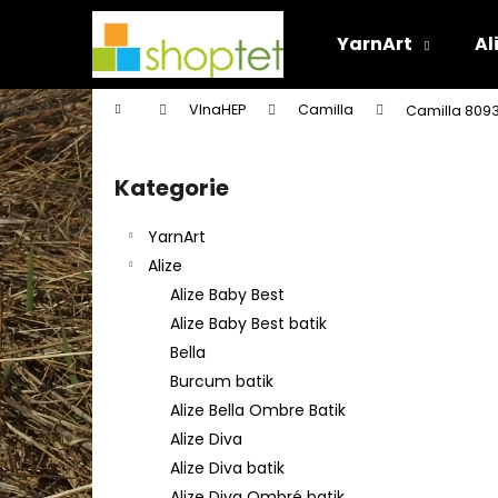
K
Přejít
na
o
YarnArt
Al
obsah
Zpět
Zpět
š
do
do
í
Domů
VlnaHEP
Camilla
Camilla 809
k
obchodu
obchodu
P
o
Kategorie
Přeskočit
s
kategorie
t
YarnArt
r
Alize
a
Alize Baby Best
n
Alize Baby Best batik
n
Bella
í
Burcum batik
p
Alize Bella Ombre Batik
a
Alize Diva
n
Alize Diva batik
e
Alize Diva Ombré batik