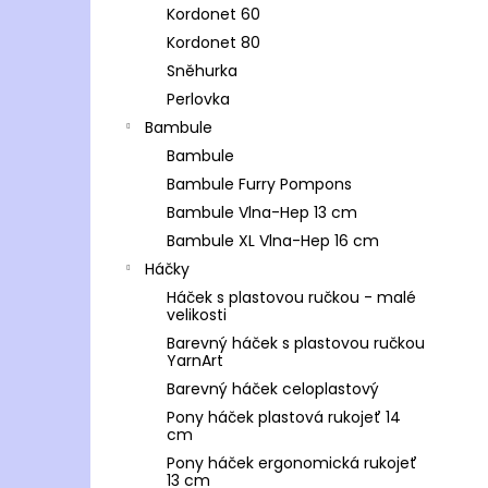
Kordonet 60
Kordonet 80
Sněhurka
Perlovka
Bambule
Bambule
Bambule Furry Pompons
Bambule Vlna-Hep 13 cm
Bambule XL Vlna-Hep 16 cm
Háčky
Háček s plastovou ručkou - malé
velikosti
Barevný háček s plastovou ručkou
YarnArt
Barevný háček celoplastový
Pony háček plastová rukojeť 14
cm
Pony háček ergonomická rukojeť
13 cm