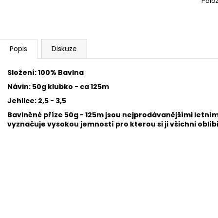
Polo
BAMBULA XL VLNA-HEP 16 CM 3
HIMALAYA DOLPH
75 Kč
60 Kč
Popis
Diskuze
Složení: 100% Bavlna
Návin: 50g klubko - ca 125m
Jehlice: 2,5 - 3,5
Bavlněné příze 50g - 125m jsou nejprodávanějšími letním
vyznačuje vysokou jemností pro kterou si ji všichni oblí