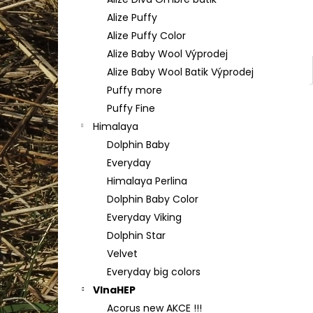
YARNART FLOWERS 274
l
Alize Puffy
200 Kč
Alize Puffy Color
Alize Baby Wool Výprodej
Alize Baby Wool Batik Výprodej
Puffy more
Puffy Fine
Himalaya
Dolphin Baby
Everyday
Himalaya Perlina
Dolphin Baby Color
Everyday Viking
Dolphin Star
Velvet
Everyday big colors
VlnaHEP
Acorus new AKCE !!!