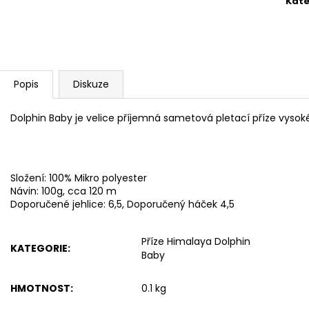
Kate
BAMBULA XL VLNA-HEP 16 CM 3
HIMALAYA DOLPH
75 Kč
60 Kč
Popis
Diskuze
Dolphin Baby je velice příjemná sametová pletací příze vysoké 
Složení: 100% Mikro polyester
Návin: 100g, cca 120 m
Doporučené jehlice: 6,5, Doporučený háček 4,5
Příze Himalaya Dolphin
KATEGORIE
:
Baby
HMOTNOST
:
0.1 kg