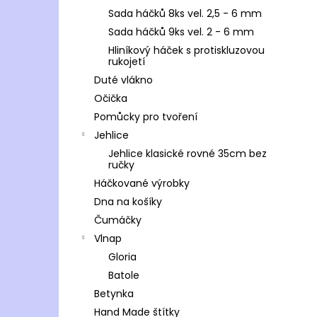
Sada háčků 8ks vel. 2,5 - 6 mm
Sada háčků 9ks vel. 2 - 6 mm
Hliníkový háček s protiskluzovou
rukojetí
Duté vlákno
Očička
Pomůcky pro tvoření
Jehlice
Jehlice klasické rovné 35cm bez
ručky
Háčkované výrobky
Dna na košíky
Čumáčky
Vlnap
Gloria
Batole
Betynka
Hand Made štítky