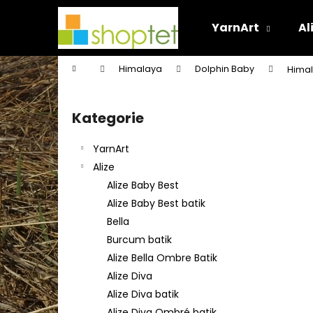
K
Přejít
na
o
YarnArt
Al
obsah
Zpět
Zpět
š
do
do
í
Domů
Himalaya
Dolphin Baby
Himal
k
obchodu
obchodu
P
o
Kategorie
Přeskočit
s
kategorie
t
YarnArt
r
Alize
a
Alize Baby Best
n
Alize Baby Best batik
n
Bella
í
Burcum batik
p
Alize Bella Ombre Batik
a
Alize Diva
n
Alize Diva batik
e
Alize Diva Ombré batik