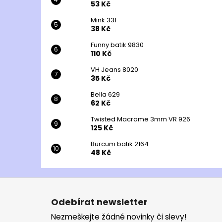
53 Kč
Mink 331
38 Kč
Funny batik 9830
110 Kč
VH Jeans 8020
35 Kč
Bella 629
62 Kč
Twisted Macrame 3mm VR 926
125 Kč
Burcum batik 2164
48 Kč
Z
á
Odebírat newsletter
p
Nezmeškejte žádné novinky či slevy!