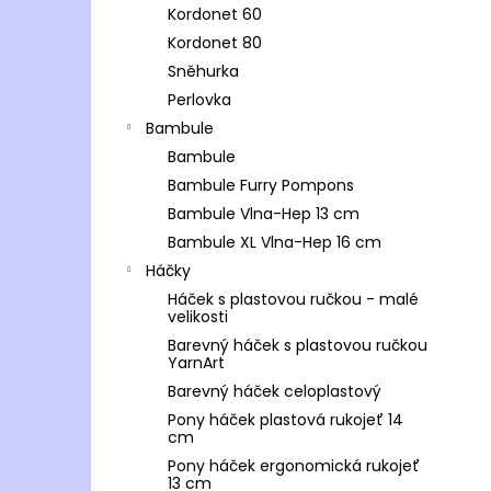
Kordonet 60
Kordonet 80
Sněhurka
Perlovka
Bambule
Bambule
Bambule Furry Pompons
Bambule Vlna-Hep 13 cm
Bambule XL Vlna-Hep 16 cm
Háčky
Háček s plastovou ručkou - malé
velikosti
Barevný háček s plastovou ručkou
YarnArt
Barevný háček celoplastový
Pony háček plastová rukojeť 14
cm
Pony háček ergonomická rukojeť
13 cm