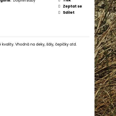
gorie
:
Dolphin Baby
IN BABY 80338
Zeptat se
Sdílet
kvality. Vhodná na deky, šály, čepičky atd.