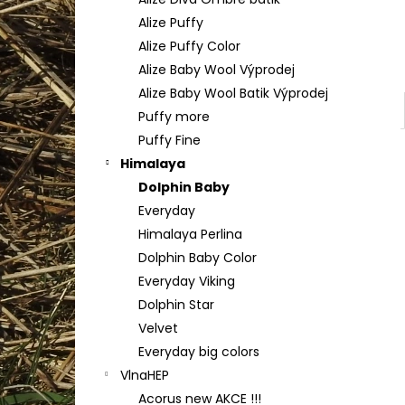
YARNART FLOWERS 274
l
Alize Puffy
200 Kč
Alize Puffy Color
Alize Baby Wool Výprodej
Alize Baby Wool Batik Výprodej
Puffy more
Puffy Fine
Himalaya
Dolphin Baby
Everyday
Himalaya Perlina
Dolphin Baby Color
Everyday Viking
Dolphin Star
Velvet
Everyday big colors
VlnaHEP
Acorus new AKCE !!!