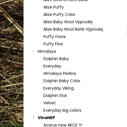
HIMALAYA DOLPHIN BABY 80352
l
Alize Puffy
60 Kč
Alize Puffy Color
Alize Baby Wool Výprodej
Alize Baby Wool Batik Výprodej
Puffy more
Puffy Fine
Himalaya
Dolphin Baby
Everyday
Himalaya Perlina
Dolphin Baby Color
Everyday Viking
Dolphin Star
Velvet
Everyday big colors
VlnaHEP
Acorus new AKCE !!!