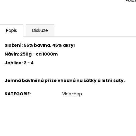
Polo
HIMALAYA DOLPHIN BABY 80353
HIMALAYA DOLPH
60 Kč
60 Kč
Popis
Diskuze
Složení: 55% bavlna, 45% akryl
Návin: 250g - ca 1000m
Jehlice: 2 - 4
Jemná bavlněná příze
vhodná na šátky a letní šaty.
KATEGORIE
:
Vlna-Hep