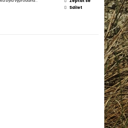
žka byla vyprodána…
Zeptat se
IN BABY 80302
Sdílet