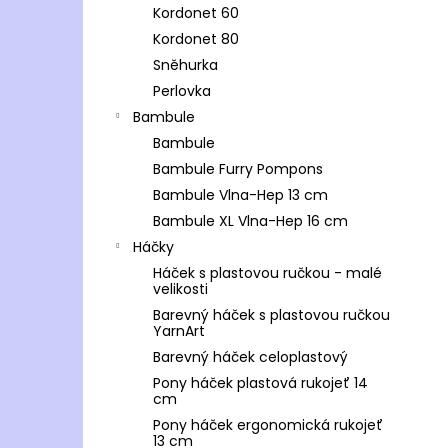
Kordonet 60
Kordonet 80
Sněhurka
Perlovka
Bambule
Bambule
Bambule Furry Pompons
Bambule Vlna-Hep 13 cm
Bambule XL Vlna-Hep 16 cm
Háčky
Háček s plastovou ručkou - malé
velikosti
Barevný háček s plastovou ručkou
YarnArt
Barevný háček celoplastový
Pony háček plastová rukojeť 14
cm
Pony háček ergonomická rukojeť
13 cm