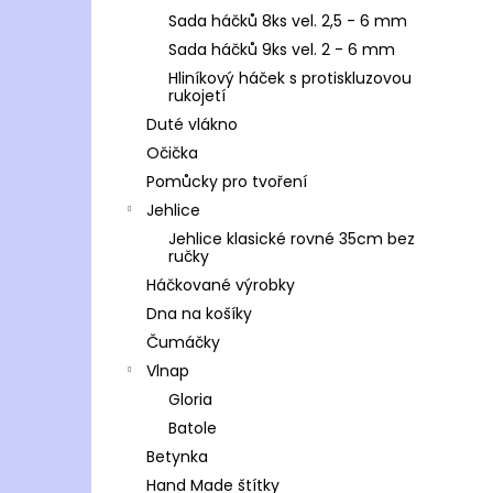
Sada háčků 8ks vel. 2,5 - 6 mm
Sada háčků 9ks vel. 2 - 6 mm
Hliníkový háček s protiskluzovou
rukojetí
Duté vlákno
Očička
Pomůcky pro tvoření
Jehlice
Jehlice klasické rovné 35cm bez
ručky
Háčkované výrobky
Dna na košíky
Čumáčky
Vlnap
Gloria
Batole
Betynka
Hand Made štítky