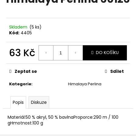
je
a
0,0
z
j
5
í
hvězdiček.
Skladem
(5 ks)
t
Kód:
4405
?
63 Kč
DO KOŠÍKU
Měrná
cena:
HLEDAT
Zeptat se
Sdílet
Kategorie
:
Himalaya Perlina
D
Popis
Diskuze
o
p
o
Materiál:50 % akryl, 50 % bavlnaProporce:290 m / 100
r
gHmotnost:100 g
u