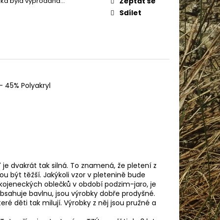
žka byla vyprodána…
Zeptat se
IN BABY 80338
Sdílet
- 45% Polyakryl
 je dvakrát tak silná. To znamená, že pletení z
ou být těžší. Jakýkoli vzor v pletenině bude
í kojeneckých oblečků v období podzim-jaro, je
bsahuje bavlnu, jsou výrobky dobře prodyšné.
é děti tak milují. Výrobky z něj jsou pružné a