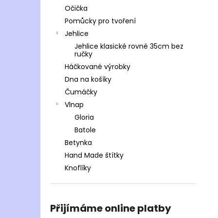
Očička
Pomůcky pro tvoření
Jehlice
Jehlice klasické rovné 35cm bez
ručky
Háčkované výrobky
Dna na košíky
Čumáčky
Vlnap
Gloria
Batole
Betynka
Hand Made štítky
Knoflíky
Přijímáme online platby