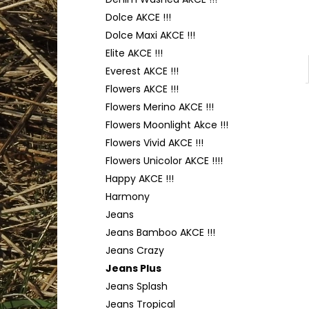
YARNART FLOWERS 274
l
Dolce AKCE !!!
200 Kč
Dolce Maxi AKCE !!!
Elite AKCE !!!
Everest AKCE !!!
Flowers AKCE !!!
Flowers Merino AKCE !!!
Flowers Moonlight Akce !!!
Flowers Vivid AKCE !!!
Flowers Unicolor AKCE !!!!
Happy AKCE !!!
Harmony
Jeans
Jeans Bamboo AKCE !!!
Jeans Crazy
Jeans Plus
Jeans Splash
Jeans Tropical