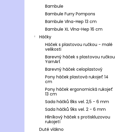
Bambule
Bambule Furry Pompons
Bambule Vlna-Hep 13 cm
Bambule XL Vlna-Hep 16 cm
Háčky
Háček s plastovou ručkou - malé
velikosti
Barevný háček s plastovou ručkou
YarnArt
Barevný háček celoplastový
Pony háček plastová rukojeť 14
cm
Pony háček ergonomická rukojeť
13 cm
Sada háčků 8ks vel. 2,5 - 6 mm
Sada háčků 9ks vel. 2 - 6 mm
Hliníkový háček s protiskluzovou
rukojetí
Duté vlákno