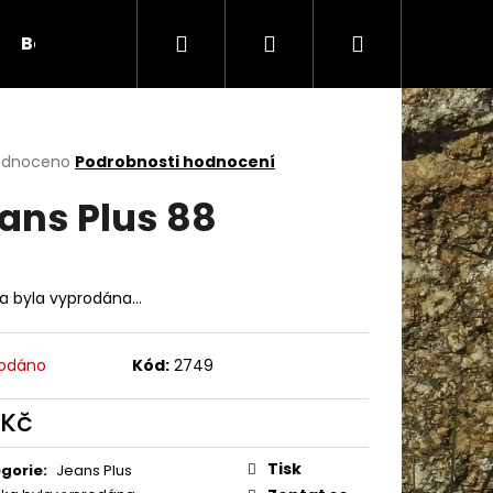
Hledat
Přihlášení
Nákupní
Bambule
Háčky
Duté vlákno
Očič
košík
rné
odnoceno
Podrobnosti hodnocení
cení
ans Plus 88
ktu
ka byla vyprodána…
ček.
odáno
Kód:
2749
 Kč
Následující
ná
:
Tisk
gorie
:
Jeans Plus