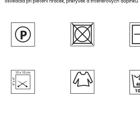
osvědčila při pletení hraček, přikrývek a interiérových doplňků.