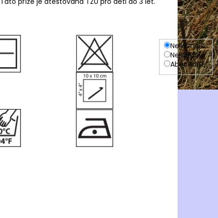
 Tato příze je atestována TZÚ pro děti do 3 let.
Nejlevnější
Nejdražší
Abecedně