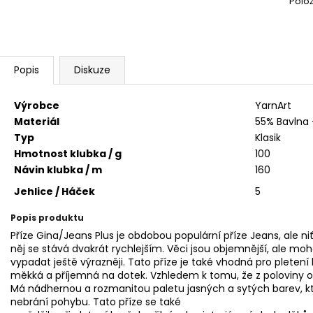
Polo
BAMBULA XL VLNA-HEP 16 CM 3
HIMALAYA DOLPH
75 Kč
60 Kč
Popis
Diskuze
Výrobce
YarnArt
Materiál
55% Bavlna 
Typ
Klasik
Hmotnost klubka / g
100
Návin klubka / m
160
Jehlice / Háček
5
Popis produktu
Příze Gina/Jeans Plus je obdobou populární příze Jeans, ale niť
něj se stává dvakrát rychlejším. Věci jsou objemnější, ale moh
vypadat ještě výrazněji. Tato příze je také vhodná pro pleten
měkká a příjemná na dotek. Vzhledem k tomu, že z poloviny o
Má nádhernou a rozmanitou paletu jasných a sytých barev, kter
nebrání pohybu. Tato příze se také