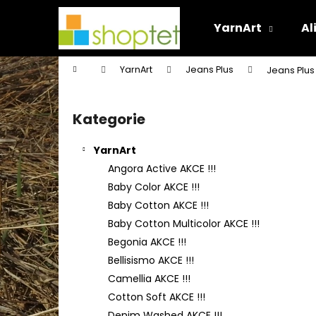
K
Přejít
na
o
YarnArt
Al
obsah
Zpět
Zpět
š
do
do
í
Domů
YarnArt
Jeans Plus
Jeans Plus
k
obchodu
obchodu
P
o
Kategorie
Přeskočit
s
kategorie
t
YarnArt
r
Angora Active AKCE !!!
a
Baby Color AKCE !!!
n
Baby Cotton AKCE !!!
n
Baby Cotton Multicolor AKCE !!!
í
Begonia AKCE !!!
p
Bellisismo AKCE !!!
a
Camellia AKCE !!!
n
Cotton Soft AKCE !!!
e
Denim Washed AKCE !!!