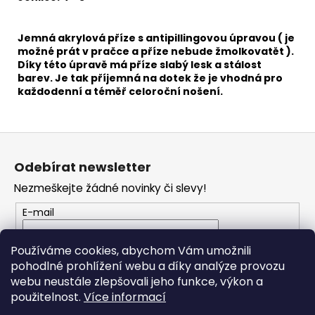
č
u
j
Jemná akrylová příze s antipillingovou úpravou ( je
e
možné prát v pračce a příze nebude žmolkovatět ).
m
Díky této úpravě má příze slabý lesk a stálost
e
barev. Je tak příjemná na dotek že je vhodná pro
každodenní a téměř celoroční nošení.
JEANS
PLUS
Z
66
á
57
Odebírat newsletter
p
Kč
Nezmeškejte žádné novinky či slevy!
a
t
E-mail
í
Vložením e-mailu souhlasíte s
podmínkami
Používáme cookies, abychom Vám umožnili
ochrany osobních údajů
pohodlné prohlížení webu a díky analýze provozu
webu neustále zlepšovali jeho funkce, výkon a
PŘIHLÁSIT SE
použitelnost.
Více informací