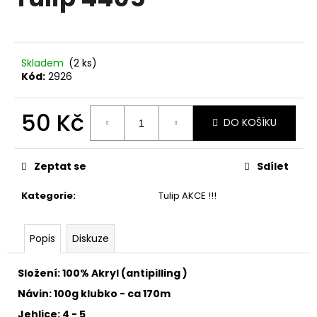
je
a
0,0
z
j
5
í
hvězdiček.
Skladem
(2 ks)
t
Kód:
2926
?
50 Kč
DO KOŠÍKU
Měrná
cena:
HLEDAT
Zeptat se
Sdílet
Kategorie
:
Tulip AKCE !!!
D
Popis
Diskuze
o
p
o
Složení: 100% Akryl (antipilling )
r
Návin: 100g klubko - ca 170m
u
Jehlice: 4 - 5