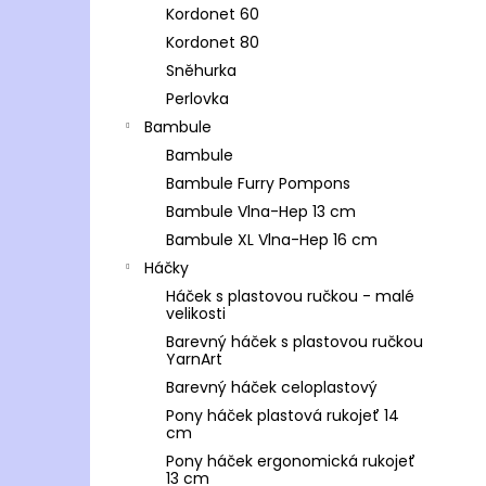
Kordonet 60
Kordonet 80
Sněhurka
Perlovka
Bambule
Bambule
Bambule Furry Pompons
Bambule Vlna-Hep 13 cm
Bambule XL Vlna-Hep 16 cm
Háčky
Háček s plastovou ručkou - malé
velikosti
Barevný háček s plastovou ručkou
YarnArt
Barevný háček celoplastový
Pony háček plastová rukojeť 14
cm
Pony háček ergonomická rukojeť
13 cm