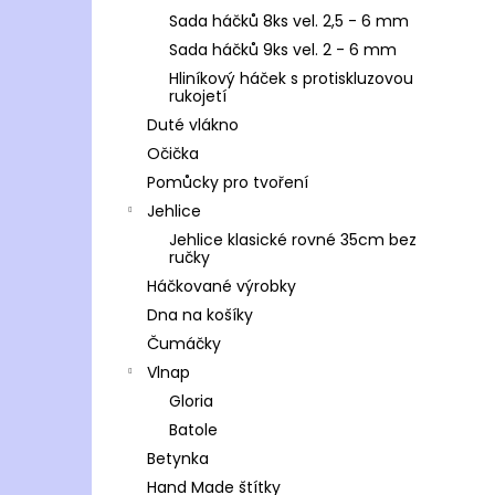
Sada háčků 8ks vel. 2,5 - 6 mm
Sada háčků 9ks vel. 2 - 6 mm
Hliníkový háček s protiskluzovou
rukojetí
Duté vlákno
Očička
Pomůcky pro tvoření
Jehlice
Jehlice klasické rovné 35cm bez
ručky
Háčkované výrobky
Dna na košíky
Čumáčky
Vlnap
Gloria
Batole
Betynka
Hand Made štítky