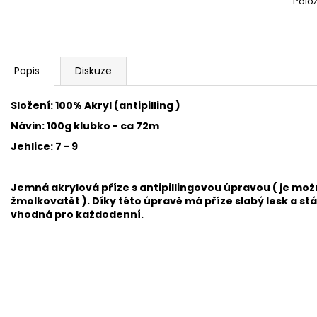
Polo
HIMALAYA DOLPHIN BABY 80353
HIMALAYA DOLPH
60 Kč
60 Kč
Popis
Diskuze
Složení: 100% Akryl (antipilling )
Návin: 100g klubko - ca 72m
Jehlice: 7 - 9
Jemná akrylová příze s antipillingovou úpravou ( je mož
žmolkovatět ). Díky této úpravě má příze slabý lesk a stá
vhodná pro každodenní.