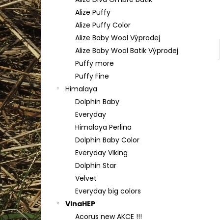
HIMALAYA DOLPHIN BABY 80352
l
Alize Puffy
60 Kč
Alize Puffy Color
Alize Baby Wool Výprodej
Alize Baby Wool Batik Výprodej
Puffy more
Puffy Fine
Himalaya
Dolphin Baby
Everyday
Himalaya Perlina
Dolphin Baby Color
Everyday Viking
Dolphin Star
Velvet
Everyday big colors
VlnaHEP
Acorus new AKCE !!!