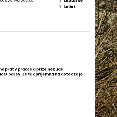
žka byla vyprodána…
Zeptat se
IN BABY 80302
Sdílet
né prát v pračce a příze nebude
lost barev. Je tak příjemná na dotek že je