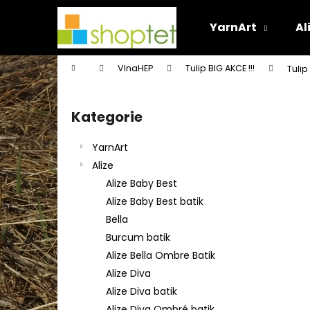
K
Přejít
na
o
YarnArt
Al
obsah
Zpět
Zpět
š
do
do
í
Domů
VlnaHEP
Tulip BIG AKCE !!!
Tulip
k
obchodu
obchodu
P
o
Kategorie
Přeskočit
s
kategorie
t
YarnArt
r
Alize
a
Alize Baby Best
n
Alize Baby Best batik
n
Bella
í
Burcum batik
p
Alize Bella Ombre Batik
a
Alize Diva
n
Alize Diva batik
e
Alize Diva Ombré batik