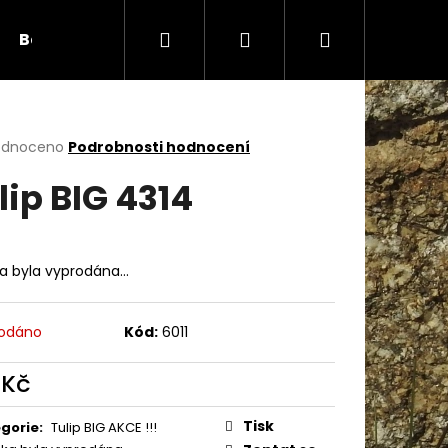
Hledat
Přihlášení
Nákupní
Bambule
Háčky
Duté vlákno
Očič
košík
rné
odnoceno
Podrobnosti hodnocení
cení
lip BIG 4314
ktu
ka byla vyprodána…
ček.
odáno
Kód:
6011
 Kč
Následující
ná
:
Tisk
gorie
:
Tulip BIG AKCE !!!