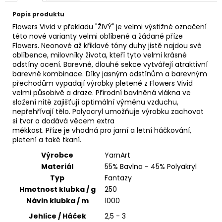
č
u
Popis produktu
j
Flowers Vivid v překladu "ŽIVÝ" je velmi výstižné označení
e
této nové varianty velmi oblíbené a žádané příze
m
Flowers. Neonové až křiklavé tóny duhy jistě najdou své
e
oblíbence, milovníky života, kteří tyto velmi krásné
odstíny ocení. Barevné, dlouhé sekce vytvářejí atraktivní
barevné kombinace. Díky jasným odstínům a barevným
přechodům vypadají výrobky pletené z Flowers Vivid
TULIP
velmi působivě a draze. Přírodní bavlněná vlákna ve
4010
složení nitě zajišťují optimální výměnu vzduchu,
50
nepřehřívají tělo. Polyacryl umožňuje výrobku zachovat
Kč
si tvar a dodává věcem extra
měkkost. Příze je vhodná pro jarní a letní háčkování,
pletení a také tkaní.
Výrobce
YarnArt
Materiál
55% Bavlna - 45% Polyakryl
Typ
Fantazy
Hmotnost klubka / g
250
Návin klubka / m
1000
Jehlice / Háček
2,5 - 3