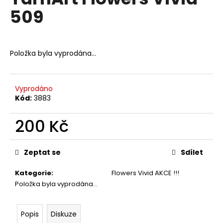
je
a
509
0,0
z
j
5
í
hvězdiček.
t
Položka byla vyprodána…
?
Vyprodáno
Kód:
3883
HLEDAT
200 Kč
Měrná
cena:
Zeptat se
Sdílet
D
o
Kategorie
:
Flowers Vivid AKCE !!!
p
Položka byla vyprodána…
o
r
u
Popis
Diskuze