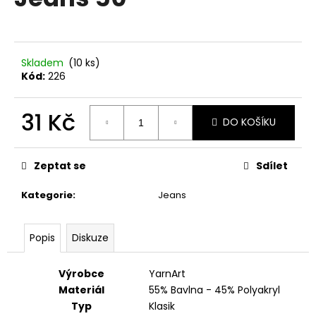
je
a
0,0
z
j
5
í
hvězdiček.
Skladem
(10 ks)
t
Kód:
226
?
31 Kč
DO KOŠÍKU
Měrná
cena:
HLEDAT
Zeptat se
Sdílet
Kategorie
:
Jeans
D
Popis
Diskuze
o
p
o
Výrobce
YarnArt
r
Materiál
55% Bavlna - 45% Polyakryl
u
Typ
Klasik