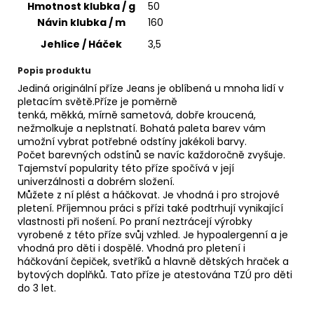
č
Hmotnost klubka / g
50
u
Návin klubka / m
160
j
Jehlice / Háček
3,5
e
m
Popis produktu
e
Jediná originální příze Jeans je oblíbená u mnoha lidí v
pletacím světě.Příze je poměrně
tenká, měkká, mírně sametová, dobře kroucená,
JEANS
nežmolkuje a neplstnatí. Bohatá paleta barev vám
PLUS
umožní vybrat potřebné odstíny jakékoli barvy.
42
Počet barevných odstínů se navíc každoročně zvyšuje.
57
Tajemství popularity této příze spočívá v její
Kč
univerzálnosti a dobrém složení.
Můžete z ní plést a háčkovat. Je vhodná i pro strojové
pletení. Příjemnou práci s přízi také podtrhují vynikající
vlastnosti při nošení. Po praní neztrácejí výrobky
vyrobené z této příze svůj vzhled. Je hypoalergenní a je
vhodná pro děti i dospělé. Vhodná pro pletení i
háčkování čepiček, svetříků a hlavně dětských hraček a
bytových doplňků. Tato příze je atestována TZÚ pro děti
do 3 let.