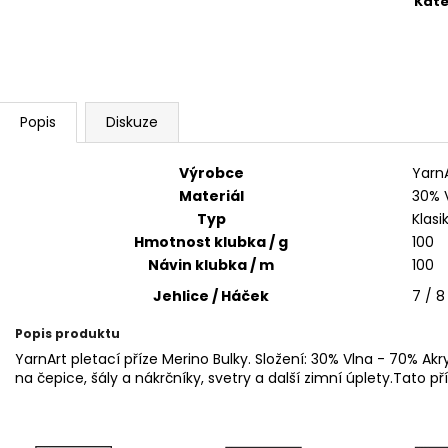
Kate
SWEET BABY 900
YARNART MACR
68 Kč
68 Kč
Popis
Diskuze
Výrobce
Yarn
Materiál
30% V
Typ
Klasi
Hmotnost klubka / g
100
Návin klubka / m
100
Jehlice / Háček
7 / 8
Popis produktu
YarnArt pletací příze Merino Bulky. Složení: 30% Vlna - 70% Akr
na čepice, šály a nákrčníky, svetry a další zimní úplety.Tato př