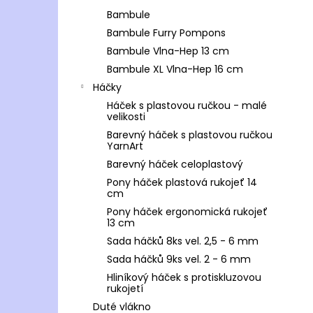
Bambule
Bambule Furry Pompons
Bambule Vlna-Hep 13 cm
Bambule XL Vlna-Hep 16 cm
Háčky
Háček s plastovou ručkou - malé
velikosti
Barevný háček s plastovou ručkou
YarnArt
Barevný háček celoplastový
Pony háček plastová rukojeť 14
cm
Pony háček ergonomická rukojeť
13 cm
Sada háčků 8ks vel. 2,5 - 6 mm
Sada háčků 9ks vel. 2 - 6 mm
Hliníkový háček s protiskluzovou
rukojetí
Duté vlákno