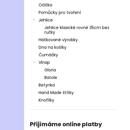
Očička
Pomůcky pro tvoření
Jehlice
Jehlice klasické rovné 35cm bez
ručky
Háčkované výrobky
Dna na košíky
Čumáčky
Vlnap
Gloria
Batole
Betynka
Hand Made štítky
Knoflíky
Přijímáme online platby