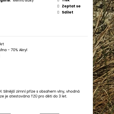
gorie
:
Merino Bulky
AME COTTON 800
Zeptat se
Sdílet
Art
lna - 70% Akryl
k
yl. Silnější zimní příze s obsahem vlny, vhodná
íze je atestována TZÚ pro děti do 3 let.