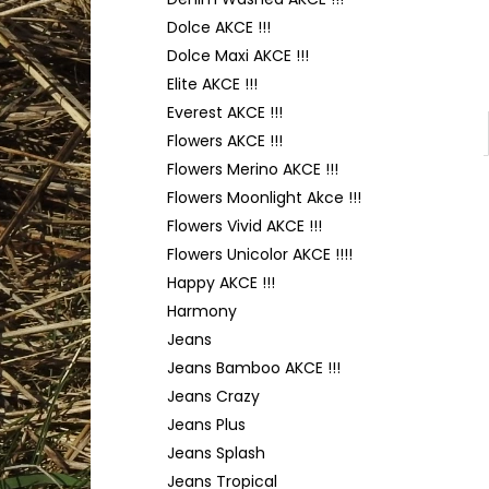
TULIP 4010
l
Dolce AKCE !!!
50 Kč
Dolce Maxi AKCE !!!
Elite AKCE !!!
Everest AKCE !!!
Flowers AKCE !!!
Flowers Merino AKCE !!!
Flowers Moonlight Akce !!!
Flowers Vivid AKCE !!!
Flowers Unicolor AKCE !!!!
Happy AKCE !!!
Harmony
Jeans
Jeans Bamboo AKCE !!!
Jeans Crazy
Jeans Plus
Jeans Splash
Jeans Tropical