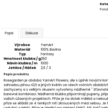
SWEET BABY 900
YARNART MACR
cena
Kate
68 Kč
68 Kč
Polo
Popis
Diskuze
Výrobce
YarnArt
Materiál
100% Bavlna
Typ
Fantasy
Hmotnost klubka / g
250
Návin klubka / m
1000
Jehlice / Háček
2,5 / 3
Popis produktu
Rosegarden je obdoba YarnArt Flowers, ale s úplně novými k
zahradou plnou růží a jiných květin ve všech ročních obdobích
zachyceny a s velkým vkusem vytvořeny nádherné " šťavnaté"
barevné kombinaci. Nádherná klubka připomínají pupeny, přip
vašich úžasných projektech. Příze je na dotek měkká a nekouš
příze se skládá ze 4 tenkých nití zkroucených mezi sebou. Je
vzdušný a lehký. Příze je ideální pro pletení šátků, šál, šatů ne