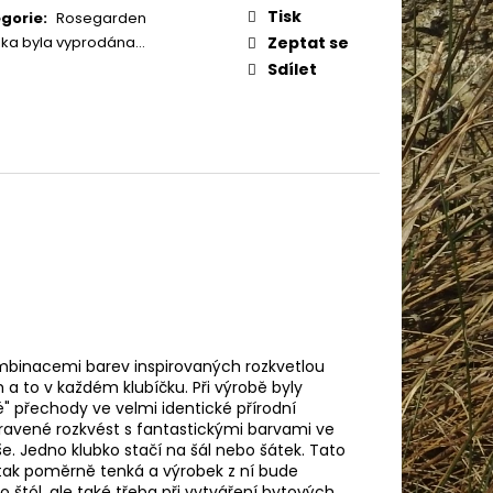
AME COTTON 800
:
Tisk
gorie
:
Rosegarden
žka byla vyprodána…
Zeptat se
Sdílet
ombinacemi barev inspirovaných rozkvetlou
 a to v každém klubíčku. Při výrobě byly
 přechody ve velmi identické přírodní
ravené rozkvést s fantastickými barvami ve
e. Jedno klubko stačí na šál nebo šátek. Tato
 tak poměrně tenká a výrobek z ní bude
bo štól, ale také třeba při vytváření bytových