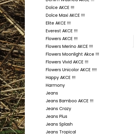
TULIP 4010
l
Dolce AKCE !!!
50 Kč
Dolce Maxi AKCE !!!
Elite AKCE !!!
Everest AKCE !!!
Flowers AKCE !!!
Flowers Merino AKCE !!!
Flowers Moonlight Akce !!!
Flowers Vivid AKCE !!!
Flowers Unicolor AKCE !!!!
Happy AKCE !!!
Harmony
Jeans
Jeans Bamboo AKCE !!!
Jeans Crazy
Jeans Plus
Jeans Splash
Jeans Tropical