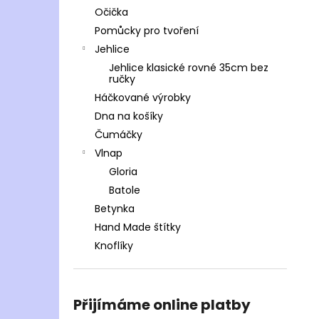
Očička
Pomůcky pro tvoření
Jehlice
Jehlice klasické rovné 35cm bez
ručky
Háčkované výrobky
Dna na košíky
Čumáčky
Vlnap
Gloria
Batole
Betynka
Hand Made štítky
Knoflíky
Přijímáme online platby