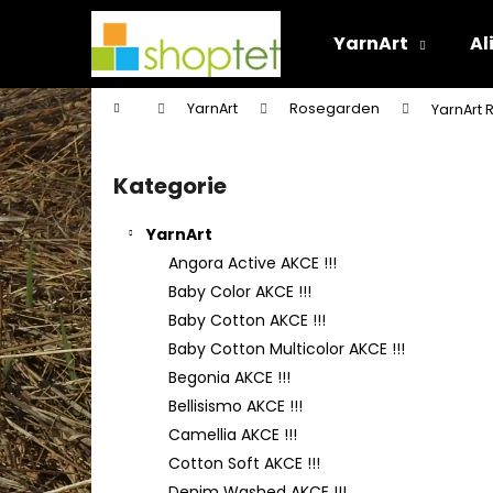
K
Přejít
na
o
YarnArt
Al
obsah
Zpět
Zpět
š
do
do
í
Domů
YarnArt
Rosegarden
YarnArt
k
obchodu
obchodu
P
o
Kategorie
Přeskočit
s
kategorie
t
YarnArt
r
Angora Active AKCE !!!
a
Baby Color AKCE !!!
n
Baby Cotton AKCE !!!
n
Baby Cotton Multicolor AKCE !!!
í
Begonia AKCE !!!
p
Bellisismo AKCE !!!
a
Camellia AKCE !!!
n
Cotton Soft AKCE !!!
e
Denim Washed AKCE !!!