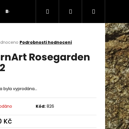
Hledat
Přihlášení
Nákupní
Bambule
Háčky
Duté vlákno
Očič
košík
rné
odnoceno
Podrobnosti hodnocení
cení
rnArt Rosegarden
ktu
2
ček.
ka byla vyprodána…
odáno
Kód:
826
Následující
0 Kč
ná