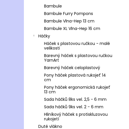
Bambule
Bambule Furry Pompons
Bambule Vlna-Hep 13 cm
Bambule XL Vlna-Hep 16 cm
Háčky
Háček s plastovou ručkou - malé
velikosti
Barevný háček s plastovou ručkou
YarnArt
Barevný háček celoplastový
Pony háček plastová rukojeť 14
cm
Pony háček ergonomická rukojeť
13 cm
Sada háčků 8ks vel. 2,5 - 6 mm
Sada háčků 9ks vel. 2 - 6 mm
Hliníkový háček s protiskluzovou
rukojetí
Duté vlákno