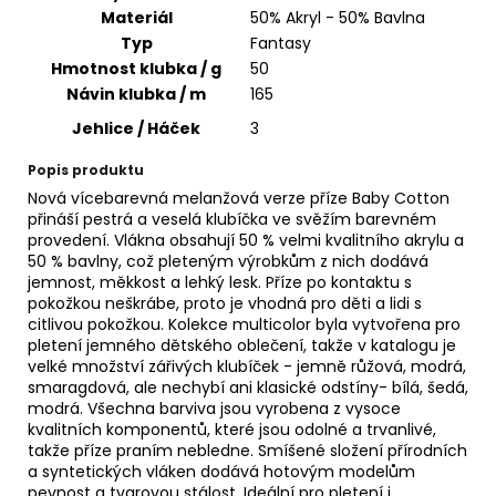
č
Materiál
50% Akryl - 50% Bavlna
u
Typ
Fantasy
j
Hmotnost klubka / g
50
e
Návin klubka / m
165
m
e
Jehlice / Háček
3
Popis produktu
YARNART
Nová vícebarevná melanžová verze příze Baby Cotton
MACRAME
přináší pestrá a veselá klubíčka ve svěžím barevném
COTTON
provedení. Vlákna obsahují 50 % velmi kvalitního akrylu a
800
50 % bavlny, což pleteným výrobkům z nich dodává
68
jemnost, měkkost a lehký lesk. Příze po kontaktu s
Kč
pokožkou neškrábe, proto je vhodná pro děti a lidi s
citlivou pokožkou. Kolekce multicolor byla vytvořena pro
pletení jemného dětského oblečení, takže v katalogu je
velké množství zářivých klubíček - jemně růžová, modrá,
smaragdová, ale nechybí ani klasické odstíny- bílá, šedá,
modrá. Všechna barviva jsou vyrobena z vysoce
kvalitních komponentů, které jsou odolné a trvanlivé,
takže příze praním nebledne. Smíšené složení přírodních
a syntetických vláken dodává hotovým modelům
pevnost a tvarovou stálost. Ideální pro pletení i