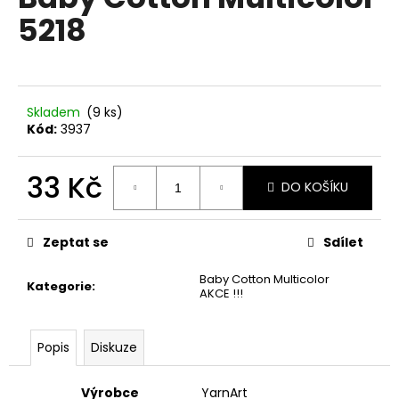
je
a
5218
0,0
z
j
5
í
hvězdiček.
t
?
Skladem
(9 ks)
Kód:
3937
33 Kč
DO KOŠÍKU
HLEDAT
Měrná
cena:
Zeptat se
Sdílet
Baby Cotton Multicolor
D
Kategorie
:
AKCE !!!
o
p
o
Popis
Diskuze
r
u
Výrobce
YarnArt