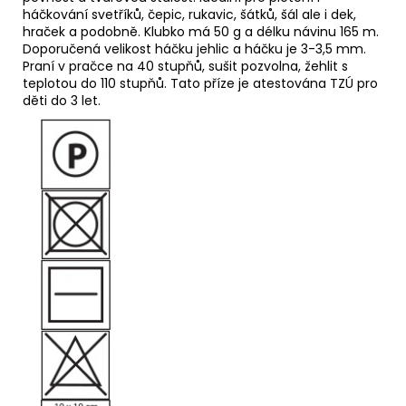
háčkování svetříků, čepic, rukavic, šátků, šál ale i dek,
hraček a podobně. Klubko má 50 g a délku návinu 165 m.
Doporučená velikost háčku jehlic a háčku je 3-3,5 mm.
Praní v pračce na 40 stupňů, sušit pozvolna, žehlit s
teplotou do 110 stupňů. Tato příze je atestována TZÚ pro
děti do 3 let.