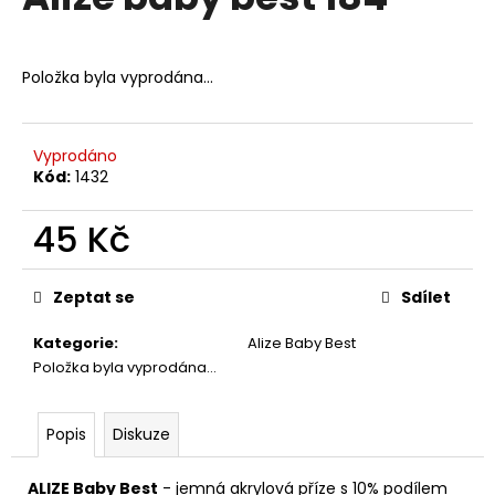
je
a
0,0
z
j
5
Položka byla vyprodána…
í
hvězdiček.
t
?
Vyprodáno
Kód:
1432
45 Kč
HLEDAT
Měrná
cena:
Zeptat se
Sdílet
Kategorie
:
Alize Baby Best
D
Položka byla vyprodána…
o
p
o
Popis
Diskuze
r
u
ALIZE Baby Best
- jemná akrylová příze s 10% podílem