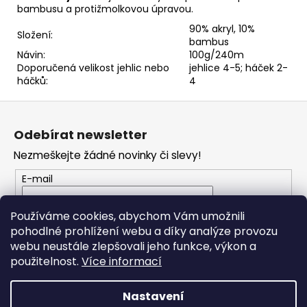
č
bambusu a protižmolkovou úpravou.
u
90% akryl, 10%
j
Složení:
bambus
e
Návin:
100g/240m
m
Doporučená velikost jehlic nebo
jehlice 4-5; háček 2-
e
háčků:
4
Z
ANGORA
á
ACTIVE
Odebírat newsletter
849
p
Nezmeškejte žádné novinky či slevy!
a
62
Kč
t
E-mail
í
Vložením e-mailu souhlasíte s
podmínkami
Používáme cookies, abychom Vám umožnili
ochrany osobních údajů
pohodlné prohlížení webu a díky analýze provozu
webu neustále zlepšovali jeho funkce, výkon a
PŘIHLÁSIT SE
použitelnost.
Více informací
Nastavení