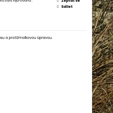
žka byla vyprodána…
Zeptat se
AME COTTON 800
Sdílet
usu a protižmolkovou úpravou.