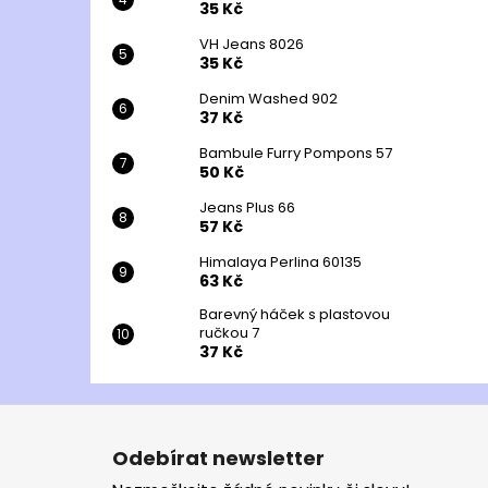
35 Kč
VH Jeans 8026
35 Kč
Denim Washed 902
37 Kč
Bambule Furry Pompons 57
50 Kč
Jeans Plus 66
57 Kč
Himalaya Perlina 60135
63 Kč
Barevný háček s plastovou
ručkou 7
37 Kč
Z
á
Odebírat newsletter
p