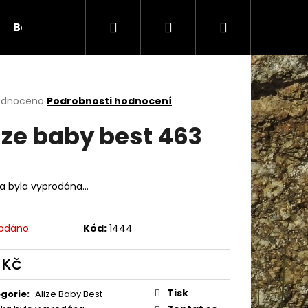
Hledat
Přihlášení
Nákupní
Bambule
Háčky
Duté vlákno
Očič
košík
rné
odnoceno
Podrobnosti hodnocení
cení
ize baby best 463
ktu
ka byla vyprodána…
ček.
odáno
Kód:
1444
 Kč
Následující
ná
:
Tisk
gorie
:
Alize Baby Best