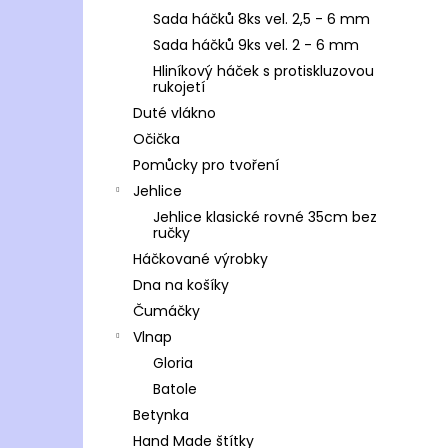
Sada háčků 8ks vel. 2,5 - 6 mm
Sada háčků 9ks vel. 2 - 6 mm
Hliníkový háček s protiskluzovou
rukojetí
Duté vlákno
Očička
Pomůcky pro tvoření
Jehlice
Jehlice klasické rovné 35cm bez
ručky
Háčkované výrobky
Dna na košíky
Čumáčky
Vlnap
Gloria
Batole
Betynka
Hand Made štítky