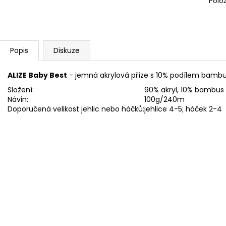
Polo
SWEET BABY 900
YARNART MACR
68 Kč
68 Kč
Popis
Diskuze
ALIZE Baby Best
- jemná akrylová příze s 10% podílem bamb
Složení:
90% akryl, 10% bambus
Návin:
100g/240m
Doporučená velikost jehlic nebo háčků:
jehlice 4-5; háček 2-4