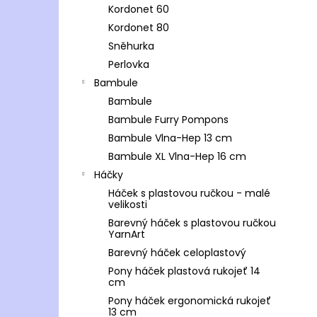
Kordonet 60
Kordonet 80
Sněhurka
Perlovka
Bambule
Bambule
Bambule Furry Pompons
Bambule Vlna-Hep 13 cm
Bambule XL Vlna-Hep 16 cm
Háčky
Háček s plastovou ručkou - malé
velikosti
Barevný háček s plastovou ručkou
YarnArt
Barevný háček celoplastový
Pony háček plastová rukojeť 14
cm
Pony háček ergonomická rukojeť
13 cm