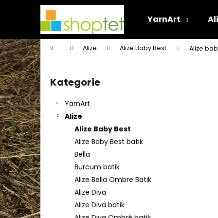
K
Přejít
na
o
YarnArt
Al
obsah
Zpět
Zpět
š
do
do
í
Domů
Alize
Alize Baby Best
Alize ba
k
obchodu
obchodu
P
o
Kategorie
Přeskočit
s
kategorie
t
YarnArt
r
Alize
a
Alize Baby Best
n
Alize Baby Best batik
n
Bella
í
Burcum batik
p
Alize Bella Ombre Batik
a
Alize Diva
n
Alize Diva batik
e
Alize Diva Ombré batik