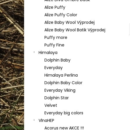
TULIP 4010
l
Alize Puffy
50 Kč
Alize Puffy Color
Alize Baby Wool Výprodej
Alize Baby Wool Batik Výprodej
Puffy more
Puffy Fine
Himalaya
Dolphin Baby
Everyday
Himalaya Perlina
Dolphin Baby Color
Everyday Viking
Dolphin Star
Velvet
Everyday big colors
VlnaHEP
Acorus new AKCE !!!