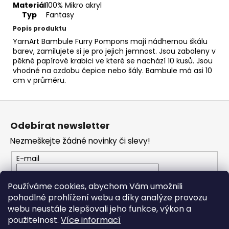
č
Materiál
100% Mikro akryl
u
Typ
Fantasy
j
Popis produktu
e
YarnArt Bambule Furry Pompons mají nádhernou škálu
m
barev, zamilujete si je pro jejich jemnost. Jsou zabaleny v
e
pěkné papírové krabici ve které se nachází 10 kusů. Jsou
vhodné na ozdobu čepice nebo šály. Bambule má asi 10
cm v průměru.
HIMALAYA
DOLPHIN
Z
BABY
80356
á
Odebírat newsletter
60
p
Kč
Nezmeškejte žádné novinky či slevy!
a
t
E-mail
í
Vložením e-mailu souhlasíte s
podmínkami
Používáme cookies, abychom Vám umožnili
ochrany osobních údajů
pohodlné prohlížení webu a díky analýze provozu
webu neustále zlepšovali jeho funkce, výkon a
PŘIHLÁSIT SE
použitelnost.
Více informací