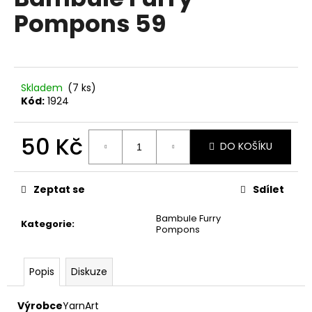
je
a
Pompons 59
0,0
z
j
5
í
hvězdiček.
t
?
Skladem
(7 ks)
Kód:
1924
50 Kč
DO KOŠÍKU
HLEDAT
Měrná
cena:
Zeptat se
Sdílet
Bambule Furry
D
Kategorie
:
Pompons
o
p
o
Popis
Diskuze
r
u
Výrobce
YarnArt