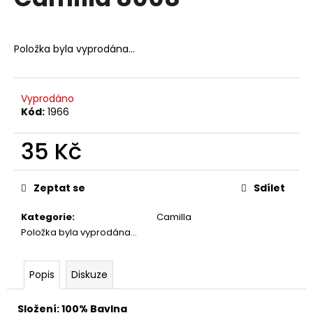
je
a
0,0
z
j
5
Položka byla vyprodána…
í
hvězdiček.
t
?
Vyprodáno
Kód:
1966
35 Kč
HLEDAT
Měrná
cena:
Zeptat se
Sdílet
Kategorie
:
Camilla
D
Položka byla vyprodána…
o
p
o
Popis
Diskuze
r
u
Složení: 100% Bavlna