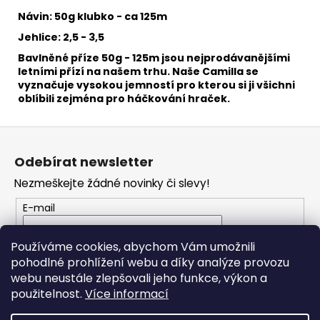
č
u
Návin: 50g klubko - ca 125m
j
Jehlice: 2,5 - 3,5
e
Bavlněné příze 50g - 125m jsou nejprodávanějšími
m
letními přízí na našem trhu. Naše Camilla se
e
vyznačuje vysokou jemností pro kterou si ji všichni
oblíbili zejména pro háčkování hraček.
MINK
Z
331
á
38
Odebírat newsletter
Kč
p
Nezmeškejte žádné novinky či slevy!
a
t
E-mail
í
Vložením e-mailu souhlasíte s
podmínkami
Používáme cookies, abychom Vám umožnili
ochrany osobních údajů
pohodlné prohlížení webu a díky analýze provozu
webu neustále zlepšovali jeho funkce, výkon a
PŘIHLÁSIT SE
použitelnost.
Více informací