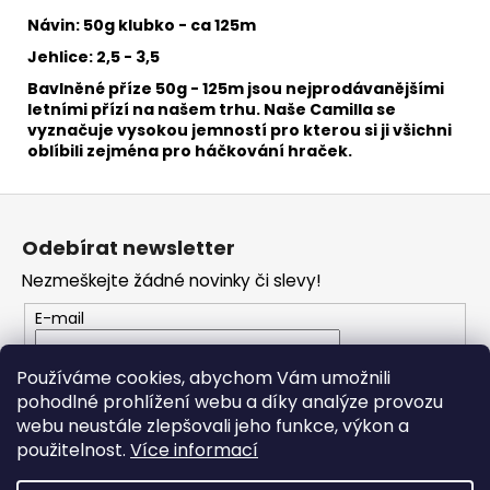
č
u
Návin: 50g klubko - ca 125m
j
Jehlice: 2,5 - 3,5
e
Bavlněné příze 50g - 125m jsou nejprodávanějšími
m
letními přízí na našem trhu. Naše Camilla se
e
vyznačuje vysokou jemností pro kterou si ji všichni
oblíbili zejména pro háčkování hraček.
HIMALAYA
Z
PERLINA
60135
á
Odebírat newsletter
63
p
Kč
Nezmeškejte žádné novinky či slevy!
a
t
E-mail
í
Vložením e-mailu souhlasíte s
podmínkami
Používáme cookies, abychom Vám umožnili
ochrany osobních údajů
pohodlné prohlížení webu a díky analýze provozu
webu neustále zlepšovali jeho funkce, výkon a
PŘIHLÁSIT SE
použitelnost.
Více informací