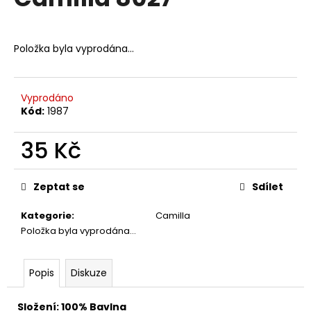
je
a
0,0
z
j
5
Položka byla vyprodána…
í
hvězdiček.
t
?
Vyprodáno
Kód:
1987
35 Kč
HLEDAT
Měrná
cena:
Zeptat se
Sdílet
Kategorie
:
Camilla
D
Položka byla vyprodána…
o
p
o
Popis
Diskuze
r
u
Složení: 100% Bavlna