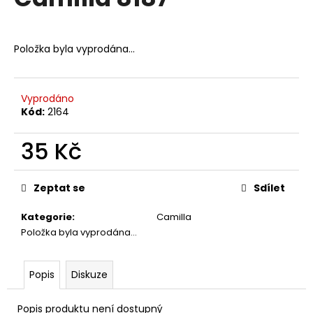
je
a
0,0
z
j
5
Položka byla vyprodána…
í
hvězdiček.
t
?
Vyprodáno
Kód:
2164
35 Kč
HLEDAT
Měrná
cena:
Zeptat se
Sdílet
Kategorie
:
Camilla
D
Položka byla vyprodána…
o
p
o
Popis
Diskuze
r
u
Popis produktu není dostupný