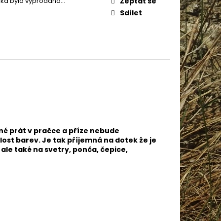
žka byla vyprodána…
Zeptat se
AME COTTON 800
Sdílet
né prát v pračce a příze nebude
lost barev. Je tak příjemná na dotek že je
ale také na svetry, ponča, čepice,