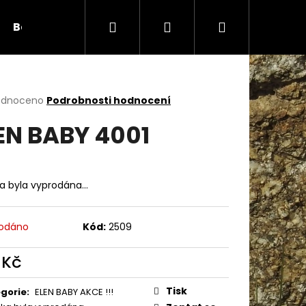
Hledat
Přihlášení
Nákupní
Bambule
Háčky
Duté vlákno
Očič
košík
rné
odnoceno
Podrobnosti hodnocení
cení
EN BABY 4001
ktu
ka byla vyprodána…
ček.
odáno
Kód:
2509
 Kč
Následující
ná
:
Tisk
gorie
:
ELEN BABY AKCE !!!