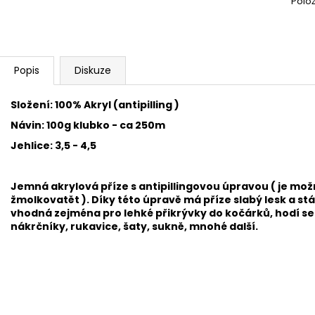
Polo
SWEET BABY 900
YARNART MACR
68 Kč
68 Kč
Popis
Diskuze
Složení: 100% Akryl (antipilling )
Návin: 100g klubko - ca 250m
Jehlice: 3,5 - 4,5
Jemná akrylová příze s antipillingovou úpravou ( je mož
žmolkovatět ). Díky této úpravě má příze slabý lesk a stá
vhodná zejména pro
lehké přikrývky do kočárků, hodí se 
nákrčníky, rukavice, šaty, sukně, mnohé další.