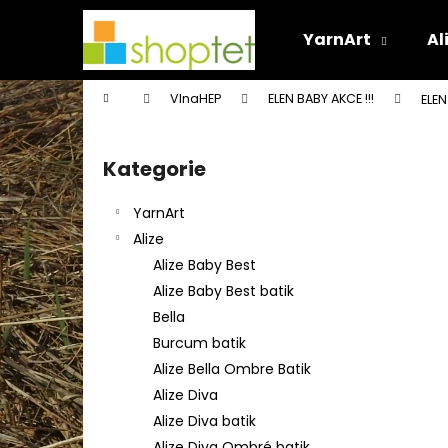
K
Přejít
na
o
YarnArt
Al
obsah
Zpět
Zpět
š
do
do
í
Domů
VlnaHEP
ELEN BABY AKCE !!!
ELEN
k
obchodu
obchodu
P
o
Kategorie
Přeskočit
s
kategorie
t
YarnArt
r
Alize
a
Alize Baby Best
n
Alize Baby Best batik
n
Bella
í
Burcum batik
p
Alize Bella Ombre Batik
a
Alize Diva
n
Alize Diva batik
e
Alize Diva Ombré batik