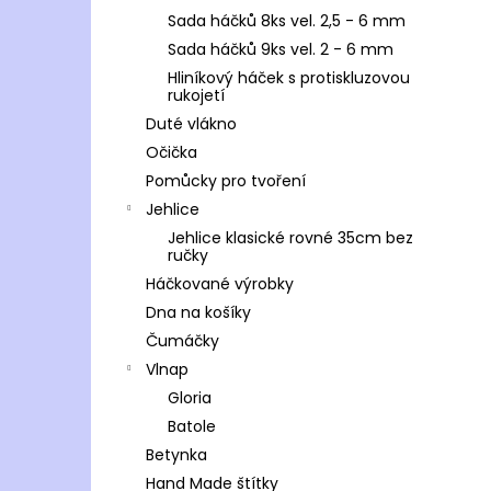
Sada háčků 8ks vel. 2,5 - 6 mm
Sada háčků 9ks vel. 2 - 6 mm
Hliníkový háček s protiskluzovou
rukojetí
Duté vlákno
Očička
Pomůcky pro tvoření
Jehlice
Jehlice klasické rovné 35cm bez
ručky
Háčkované výrobky
Dna na košíky
Čumáčky
Vlnap
Gloria
Batole
Betynka
Hand Made štítky