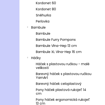
Kordonet 60
Kordonet 80
Sněhurka
Perlovka
Bambule
Bambule
Bambule Furry Pompons
Bambule Vlna-Hep 13 cm
Bambule XL Vlna-Hep 16 cm
Háčky
Háček s plastovou ručkou - malé
velikosti
Barevný háček s plastovou ručkou
YarnArt
Barevný háček celoplastový
Pony háček plastová rukojeť 14
cm
Pony háček ergonomická rukojeť
13 cm