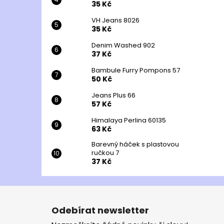
35 Kč
VH Jeans 8026
35 Kč
Denim Washed 902
37 Kč
Bambule Furry Pompons 57
50 Kč
Jeans Plus 66
57 Kč
Himalaya Perlina 60135
63 Kč
Barevný háček s plastovou
ručkou 7
37 Kč
Z
á
Odebírat newsletter
p