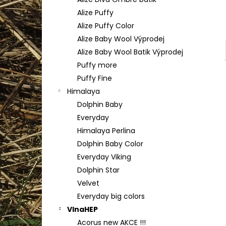
TULIP 4010
l
Alize Puffy
50 Kč
Alize Puffy Color
Alize Baby Wool Výprodej
Alize Baby Wool Batik Výprodej
Puffy more
Puffy Fine
Himalaya
Dolphin Baby
Everyday
Himalaya Perlina
Dolphin Baby Color
Everyday Viking
Dolphin Star
Velvet
Everyday big colors
VlnaHEP
Acorus new AKCE !!!