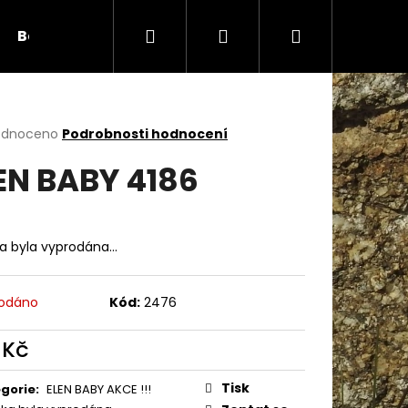
Hledat
Přihlášení
Nákupní
Bambule
Háčky
Duté vlákno
Očič
košík
rné
odnoceno
Podrobnosti hodnocení
cení
EN BABY 4186
ktu
ka byla vyprodána…
ček.
odáno
Kód:
2476
 Kč
Následující
ná
:
Tisk
gorie
:
ELEN BABY AKCE !!!