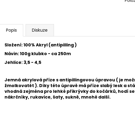
Polo
ALIZE PUFFY COLOR 6521
HARMONY A1
56 Kč
50 Kč
Popis
Diskuze
Složení: 100% Akryl (antipilling )
Návin: 100g klubko - ca 250m
Jehlice: 3,5 - 4,5
Jemná akrylová příze s antipillingovou úpravou ( je mož
žmolkovatět ). Díky této úpravě má příze slabý lesk a stá
vhodná zejména pro
lehké přikrývky do kočárků, hodí se 
nákrčníky, rukavice, šaty, sukně, mnohé další.