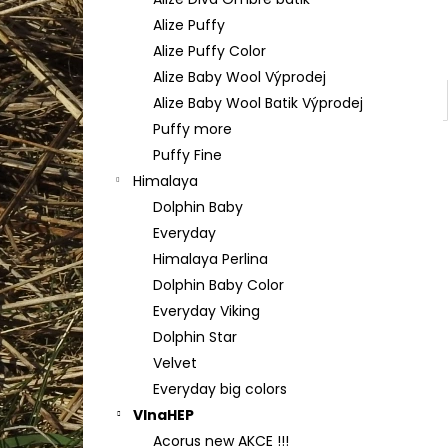
HIMALAYA DOLPHIN BABY 80356
l
Alize Puffy
60 Kč
Alize Puffy Color
Alize Baby Wool Výprodej
Alize Baby Wool Batik Výprodej
Puffy more
Puffy Fine
Himalaya
Dolphin Baby
Everyday
Himalaya Perlina
Dolphin Baby Color
Everyday Viking
Dolphin Star
Velvet
Everyday big colors
VlnaHEP
Acorus new AKCE !!!