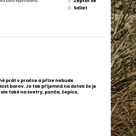
žka byla vyprodána…
Zeptat se
Sdílet
né prát v pračce a příze nebude
lost barev. Je tak příjemná na dotek že je
ale také na svetry, ponča, čepice,