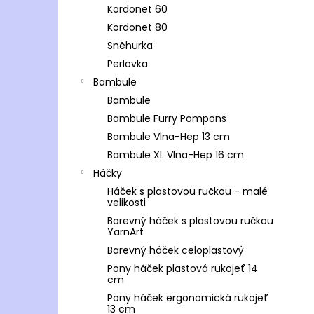
Kordonet 60
Kordonet 80
Sněhurka
Perlovka
Bambule
Bambule
Bambule Furry Pompons
Bambule Vlna-Hep 13 cm
Bambule XL Vlna-Hep 16 cm
Háčky
Háček s plastovou ručkou - malé
velikosti
Barevný háček s plastovou ručkou
YarnArt
Barevný háček celoplastový
Pony háček plastová rukojeť 14
cm
Pony háček ergonomická rukojeť
13 cm