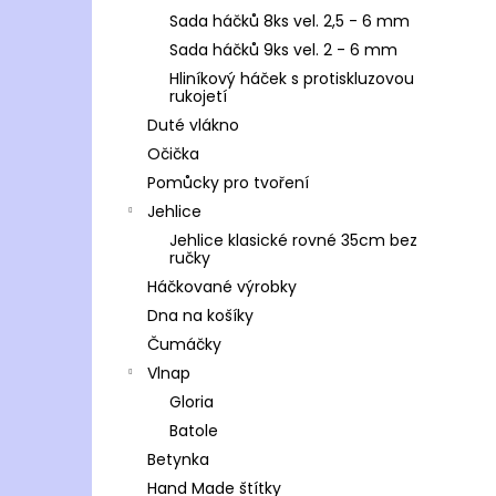
Sada háčků 8ks vel. 2,5 - 6 mm
Sada háčků 9ks vel. 2 - 6 mm
Hliníkový háček s protiskluzovou
rukojetí
Duté vlákno
Očička
Pomůcky pro tvoření
Jehlice
Jehlice klasické rovné 35cm bez
ručky
Háčkované výrobky
Dna na košíky
Čumáčky
Vlnap
Gloria
Batole
Betynka
Hand Made štítky