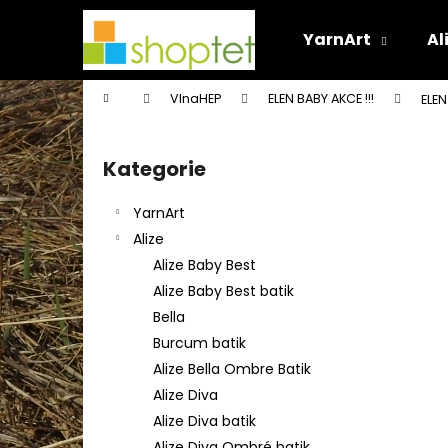
K
Přejít
na
o
YarnArt
Al
obsah
Zpět
Zpět
š
do
do
í
Domů
VlnaHEP
ELEN BABY AKCE !!!
ELEN
k
obchodu
obchodu
P
o
Kategorie
Přeskočit
s
kategorie
t
YarnArt
r
Alize
a
Alize Baby Best
n
Alize Baby Best batik
n
Bella
í
Burcum batik
p
Alize Bella Ombre Batik
a
Alize Diva
n
Alize Diva batik
e
Alize Diva Ombré batik