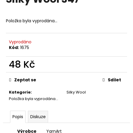
je
a
0,0
z
j
5
Položka byla vyprodána…
í
hvězdiček.
t
?
Vyprodáno
Kód:
1675
48 Kč
HLEDAT
Měrná
cena:
Zeptat se
Sdílet
Kategorie
:
Silky Wool
D
Položka byla vyprodána…
o
p
o
Popis
Diskuze
r
u
Výrobce
YarnArt