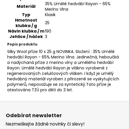
č
35% Umělé hedvábí Rayon - 65%
u
Materiál
Merino Vlna
j
Typ
Klasik
e
Hmotnost
25
m
klubka / g
Návin klubka / m
190
e
Jehlice / háček
3
Popis produktu
ALIZE
Silky Wool příze 10 x 25 g NOVINKA. Složení : 35% Umělé
PUFFY
hedvábí Rayon - 65% Merino Vlna. Jedinečná, heboučká
COLOR
a nadýchaná příze z merino vlny a umělého hedvábí
6046
Rayon. Umělé hedvábí Rayon je vlákno vyrobené z
56
regenerovaných celulózových vláken. I když je umělý
Kč
hedvábný materiál vyroben z přirozeně se vyskytujících
polymerů, nepovažuje se za syntetický.Tato příze je
atestována TZÚ pro děti do 3 let.
Z
á
Odebírat newsletter
p
Nezmeškejte žádné novinky či slevy!
a