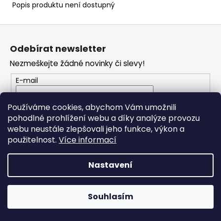
č
Popis produktu není dostupný
u
j
Z
e
á
m
Odebírat newsletter
p
e
Nezmeškejte žádné novinky či slevy!
a
t
E-mail
HIMALAYA
í
DOLPHIN
BABY
Vložením e-mailu souhlasíte s
podmínkami
Používáme cookies, abychom Vám umožnili
80340
ochrany osobních údajů
pohodlné prohlížení webu a díky analýze provozu
60
webu neustále zlepšovali jeho funkce, výkon a
Kč
PŘIHLÁSIT SE
použitelnost.
Více informací
Nastavení
Vytvořil Shoptet
Souhlasím
Copyright 2026
JO Klubko
. Všechna práva vyhrazena.