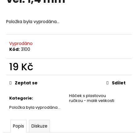
je
a
0,0
z
j
5
Položka byla vyprodána…
í
hvězdiček.
t
?
Vyprodáno
Kód:
3100
19 Kč
HLEDAT
Měrná
cena:
Zeptat se
Sdílet
Háček s plastovou
D
Kategorie
:
ručkou - malé velikosti
o
Položka byla vyprodána…
p
o
r
Popis
Diskuze
u