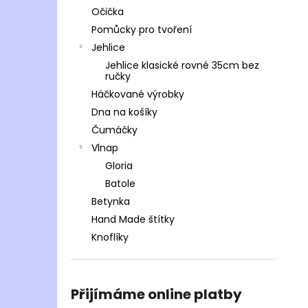
Očička
Pomůcky pro tvoření
Jehlice
Jehlice klasické rovné 35cm bez
ručky
Háčkované výrobky
Dna na košíky
Čumáčky
Vlnap
Gloria
Batole
Betynka
Hand Made štítky
Knoflíky
Přijímáme online platby