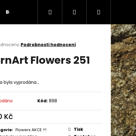
Hledat
Přihlášení
Nákupní
Bambule
Háčky
Duté vlákno
Očič
košík
rné
odnoceno
Podrobnosti hodnocení
cení
rnArt Flowers 251
ktu
ka byla vyprodána…
ček.
odáno
Kód:
898
0 Kč
Následující
ná
:
Tisk
gorie
:
Flowers AKCE !!!