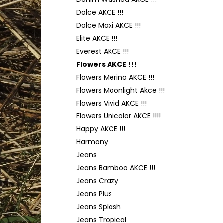
YARNART FLOWERS 274
l
Dolce AKCE !!!
200 Kč
Dolce Maxi AKCE !!!
Elite AKCE !!!
Everest AKCE !!!
Flowers AKCE !!!
Flowers Merino AKCE !!!
Flowers Moonlight Akce !!!
Flowers Vivid AKCE !!!
Flowers Unicolor AKCE !!!!
Happy AKCE !!!
Harmony
Jeans
Jeans Bamboo AKCE !!!
Jeans Crazy
Jeans Plus
Jeans Splash
Jeans Tropical