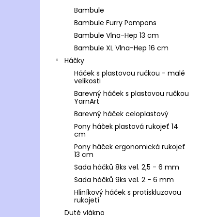
Bambule
Bambule Furry Pompons
Bambule Vlna-Hep 13 cm
Bambule XL Vlna-Hep 16 cm
Háčky
Háček s plastovou ručkou - malé
velikosti
Barevný háček s plastovou ručkou
YarnArt
Barevný háček celoplastový
Pony háček plastová rukojeť 14
cm
Pony háček ergonomická rukojeť
13 cm
Sada háčků 8ks vel. 2,5 - 6 mm
Sada háčků 9ks vel. 2 - 6 mm
Hliníkový háček s protiskluzovou
rukojetí
Duté vlákno