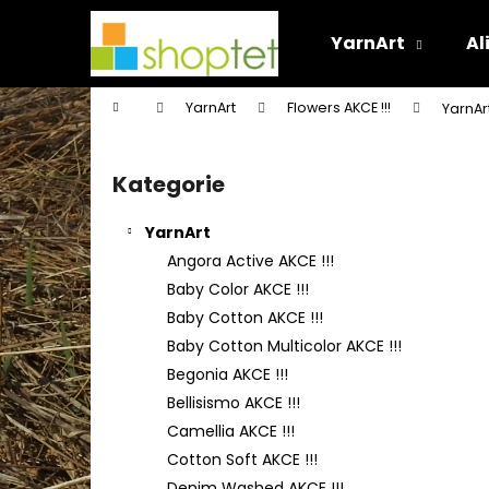
K
Přejít
na
o
YarnArt
Al
obsah
Zpět
Zpět
š
do
do
í
Domů
YarnArt
Flowers AKCE !!!
YarnAr
k
obchodu
obchodu
P
o
Kategorie
Přeskočit
s
kategorie
t
YarnArt
r
Angora Active AKCE !!!
a
Baby Color AKCE !!!
n
Baby Cotton AKCE !!!
n
Baby Cotton Multicolor AKCE !!!
í
Begonia AKCE !!!
p
Bellisismo AKCE !!!
a
Camellia AKCE !!!
n
Cotton Soft AKCE !!!
e
Denim Washed AKCE !!!