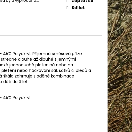
žka byla vyprodána…
Zeptat se
IN BABY 80338
Sdílet
 - 45% Polyakryl. Příjemná směsová příze
ou středně dlouhé až dlouhé s jemnými
ladké jednoduché pletenině nebo na
pletení nebo háčkování šál, šátků či plédů a
evná škála zahrnuje sladěné kombinace
 děti do 3 let.
- 45% Polyakryl