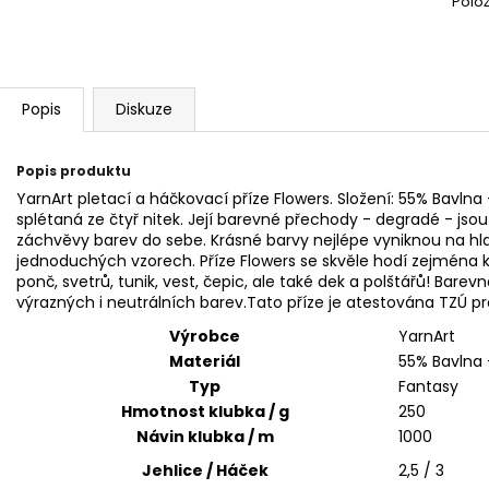
Polo
BAMBULA XL VLNA-HEP 16 CM 3
HIMALAYA DOLPH
75 Kč
60 Kč
Popis
Diskuze
Popis produktu
YarnArt pletací a háčkovací příze Flowers. Složení: 55% Bavlna
splétaná ze čtyř nitek. Její barevné přechody - degradé - js
záchvěvy barev do sebe. Krásné barvy nejlépe vyniknou na h
jednoduchých vzorech. Příze Flowers se skvěle hodí zejména k 
ponč, svetrů, tunik, vest, čepic, ale také dek a polštářů! Bar
výrazných i neutrálních barev.Tato příze je atestována TZÚ pro
Výrobce
YarnArt
Materiál
55% Bavlna 
Typ
Fantasy
Hmotnost klubka / g
250
Návin klubka / m
1000
Jehlice / Háček
2,5 / 3