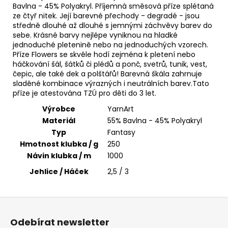
č
Bavlna - 45% Polyakryl. Příjemná směsová příze splétaná
u
ze čtyř nitek. Její barevné přechody - degradé - jsou
j
středně dlouhé až dlouhé s jemnými záchvěvy barev do
e
sebe. Krásné barvy nejlépe vyniknou na hladké
m
jednoduché pletenině nebo na jednoduchých vzorech.
Příze Flowers se skvěle hodí zejména k pletení nebo
e
háčkování šál, šátků či plédů a ponč, svetrů, tunik, vest,
čepic, ale také dek a polštářů! Barevná škála zahrnuje
sladěné kombinace výrazných i neutrálních barev.Tato
BAMBULA
příze je atestována TZÚ pro děti do 3 let.
XL
VLNA-
Výrobce
YarnArt
HEP
Materiál
55% Bavlna - 45% Polyakryl
16
CM
Typ
Fantasy
3
Hmotnost klubka / g
250
75
Návin klubka / m
1000
Kč
Jehlice / Háček
2,5 / 3
Z
á
Odebírat newsletter