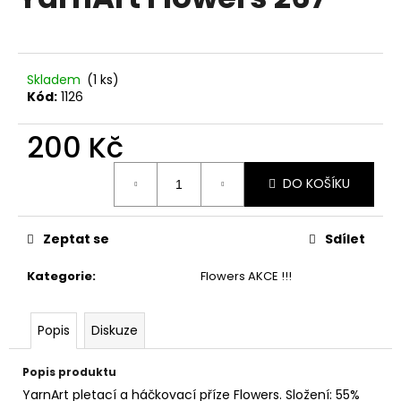
je
a
0,0
z
j
5
í
hvězdiček.
Skladem
(1 ks)
t
Kód:
1126
?
200 Kč
Měrná
DO KOŠÍKU
cena:
HLEDAT
Zeptat se
Sdílet
Kategorie
:
Flowers AKCE !!!
D
o
p
Popis
Diskuze
o
r
Popis produktu
u
YarnArt pletací a háčkovací příze Flowers. Složení: 55%