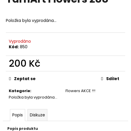
je
a
0,0
z
j
5
Položka byla vyprodána…
í
hvězdiček.
t
?
Vyprodáno
Kód:
850
200 Kč
HLEDAT
Měrná
cena:
Zeptat se
Sdílet
Kategorie
:
Flowers AKCE !!!
D
Položka byla vyprodána…
o
p
o
Popis
Diskuze
r
u
Popis produktu