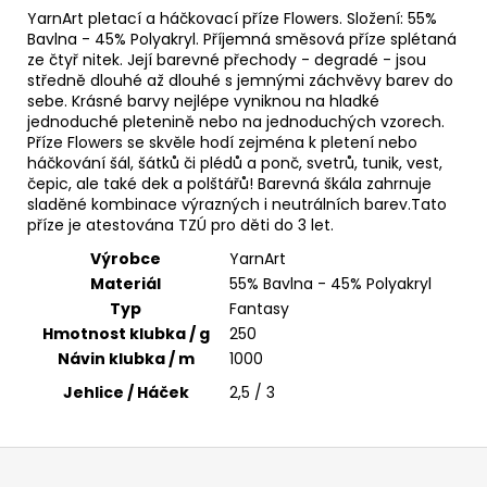
č
YarnArt pletací a háčkovací příze Flowers. Složení: 55%
u
Bavlna - 45% Polyakryl. Příjemná směsová příze splétaná
j
ze čtyř nitek. Její barevné přechody - degradé - jsou
e
středně dlouhé až dlouhé s jemnými záchvěvy barev do
m
sebe. Krásné barvy nejlépe vyniknou na hladké
e
jednoduché pletenině nebo na jednoduchých vzorech.
Příze Flowers se skvěle hodí zejména k pletení nebo
háčkování šál, šátků či plédů a ponč, svetrů, tunik, vest,
čepic, ale také dek a polštářů! Barevná škála zahrnuje
HIMALAYA
DOLPHIN
sladěné kombinace výrazných i neutrálních barev.Tato
BABY
příze je atestována TZÚ pro děti do 3 let.
80328
Výrobce
YarnArt
60
Materiál
55% Bavlna - 45% Polyakryl
Kč
Typ
Fantasy
Hmotnost klubka / g
250
Návin klubka / m
1000
Jehlice / Háček
2,5 / 3
Z