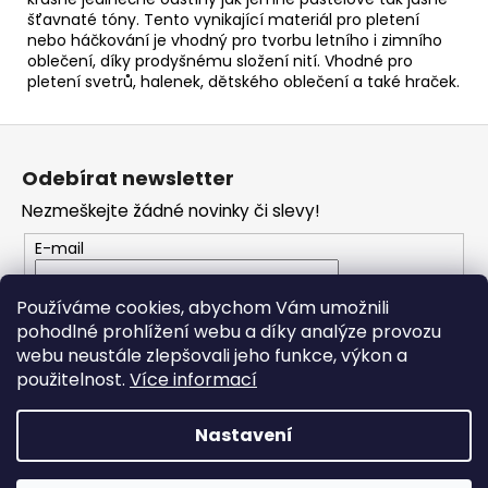
šťavnaté tóny. Tento vynikající materiál pro pletení
nebo háčkování je vhodný pro tvorbu letního i zimního
oblečení, díky prodyšnému složení nití. Vhodné pro
pletení svetrů, halenek, dětského oblečení a také hraček.
Z
á
Odebírat newsletter
p
Nezmeškejte žádné novinky či slevy!
a
t
E-mail
í
Vložením e-mailu souhlasíte s
podmínkami
Používáme cookies, abychom Vám umožnili
ochrany osobních údajů
pohodlné prohlížení webu a díky analýze provozu
webu neustále zlepšovali jeho funkce, výkon a
PŘIHLÁSIT SE
použitelnost.
Více informací
Nastavení
Vytvořil Shoptet