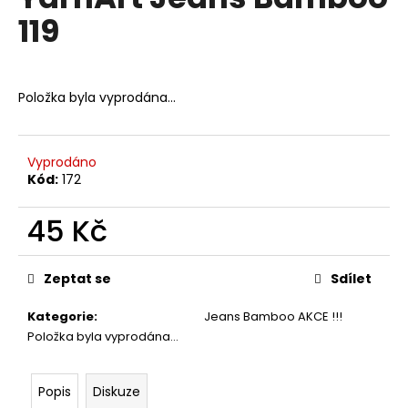
je
a
119
0,0
z
j
5
í
hvězdiček.
t
Položka byla vyprodána…
?
Vyprodáno
Kód:
172
HLEDAT
45 Kč
Měrná
cena:
Zeptat se
Sdílet
D
o
Kategorie
:
Jeans Bamboo AKCE !!!
p
Položka byla vyprodána…
o
r
u
Popis
Diskuze