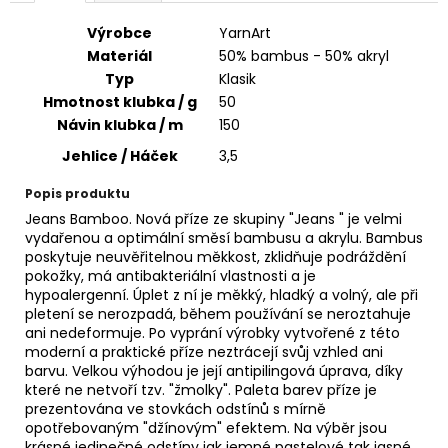
č
u
Výrobce
YarnArt
j
Materiál
50% bambus - 50% akryl
e
Typ
Klasik
m
Hmotnost klubka / g
50
e
Návin klubka / m
150
Jehlice / Háček
3,5
HIMALAYA
DOLPHIN
Popis produktu
BABY
Jeans Bamboo. Nová příze ze skupiny "Jeans " je velmi
80302
vydařenou a optimální směsí bambusu a akrylu. Bambus
60
poskytuje neuvěřitelnou měkkost, zklidňuje podráždění
Kč
pokožky, má antibakteriální vlastnosti a je
hypoalergenní. Úplet z ní je měkký, hladký a volný, ale při
pletení se nerozpadá, během používání se neroztahuje
ani nedeformuje. Po vyprání výrobky vytvořené z této
moderní a praktické příze neztrácejí svůj vzhled ani
barvu. Velkou výhodou je její antipilingová úprava, díky
které ne netvoří tzv. "žmolky". Paleta barev příze je
prezentována ve stovkách odstínů s mírně
opotřebovaným "džínovým" efektem. Na výběr jsou
krásné jedinečné odstíny jak jemné pastelové tak jasné